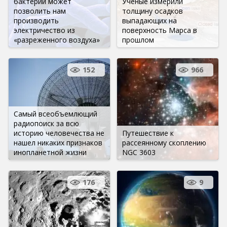
бактерий может
Ученые измерили
позволить нам
толщину осадков
производить
выпадающих на
электричество из
поверхность Марса в
«разреженного воздуха»
прошлом
152
966
Самый всеобъемлющий
радиопоиск за всю
историю человечества не
Путешествие к
нашел никаких признаков
рассеянному скоплению
инопланетной жизни
NGC 3603
176
9