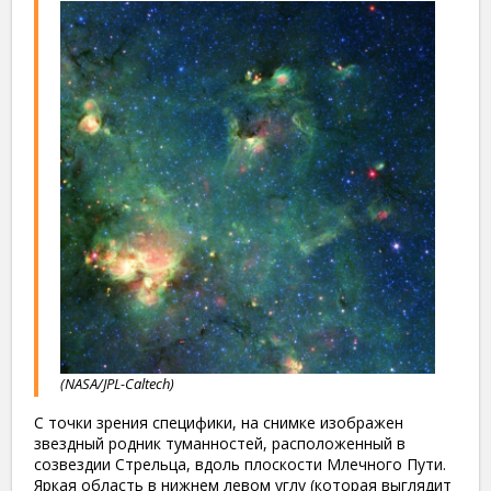
(NASA/JPL-Caltech)
С точки зрения специфики, на снимке изображен
звездный родник туманностей, расположенный в
созвездии Стрельца, вдоль плоскости Млечного Пути.
Яркая область в нижнем левом углу (которая выглядит