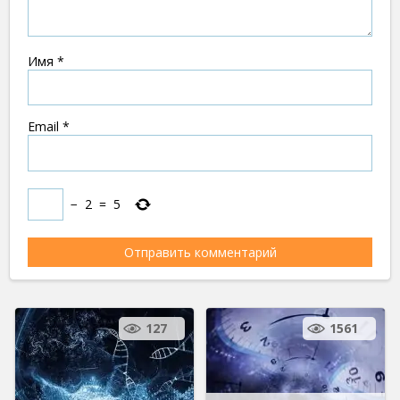
Имя
*
Email
*
−
2
=
5
127
1561