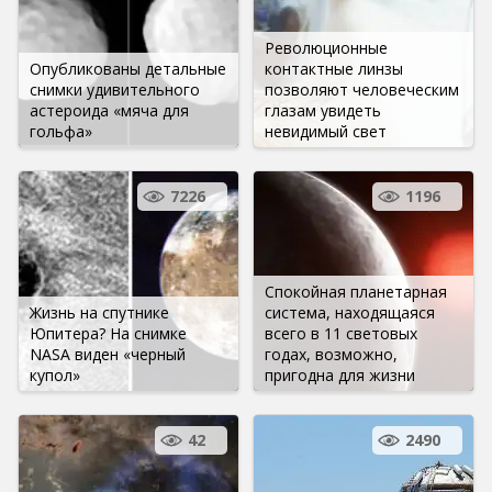
Революционные
Опубликованы детальные
контактные линзы
снимки удивительного
позволяют человеческим
астероида «мяча для
глазам увидеть
гольфа»
невидимый свет
7226
1196
Спокойная планетарная
Жизнь на спутнике
система, находящаяся
Юпитера? На снимке
всего в 11 световых
NASA виден «черный
годах, возможно,
купол»
пригодна для жизни
42
2490