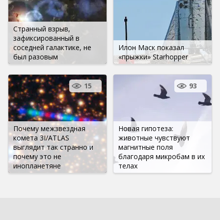
Странный взрыв,
зафиксированный в
соседней галактике, не
Илон Маск показал
был разовым
«прыжки» Starhopper
15
93
Почему межзвездная
Новая гипотеза:
комета 3I/ATLAS
животные чувствуют
выглядит так странно и
магнитные поля
почему это не
благодаря микробам в их
инопланетяне
телах