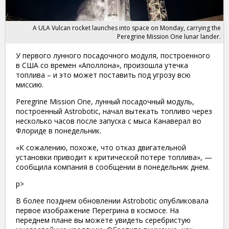
A ULA Vulcan rocket launches into space on Monday, carrying the
Peregrine Mission One lunar lander.
У первого лунного посадочного модуля, построенного
в США со времен «Аполлона», произошла утечка
топлива – и это может поставить под угрозу всю
миссию.
Peregrine Mission One, лунный посадочный модуль,
построенный Astrobotic, начал вытекать топливо через
несколько часов после запуска с мыса Канаверал во
Флориде в понедельник.
«К сожалению, похоже, что отказ двигательной
установки приводит к критической потере топлива», —
сообщила компания в сообщении в понедельник днем.
p>
В более позднем обновлении Astrobotic опубликовала
первое изображение Перегрина в космосе. На
переднем плане вы можете увидеть серебристую