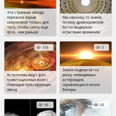
Эта странная звезда
пережила взрыв
Мы наконец-то знаем,
сверхновой только для
почему древнеримский
того, чтобы сиять еще
бетон выдержал
ярче, чем раньше
испытание временем
135
5
Земля подвергается
Астрономы ищут фон
риску «невидимых»
гравитационных волн с
астероидов,
помощью пульсирующих
скрывающихся возле
звезд
Венеры
95
12