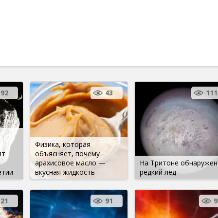
192
43
111
й
Физика, которая
ит
объясняет, почему
арахисовое масло —
На Тритоне обнаружен
етии
вкусная жидкость
редкий лёд
21
91
9