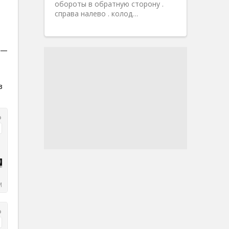
обороты в обратную сторону .
справа налево . колод…
 —
з