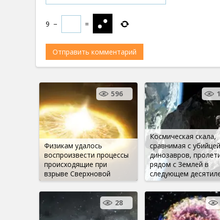
9
−
=
596
Космическая скала,
Физикам удалось
сравнимая с убийце
воспроизвести процессы
динозавров, пролет
происходящие при
рядом с Землей в
взрыве Сверхновой
следующем десятил
28