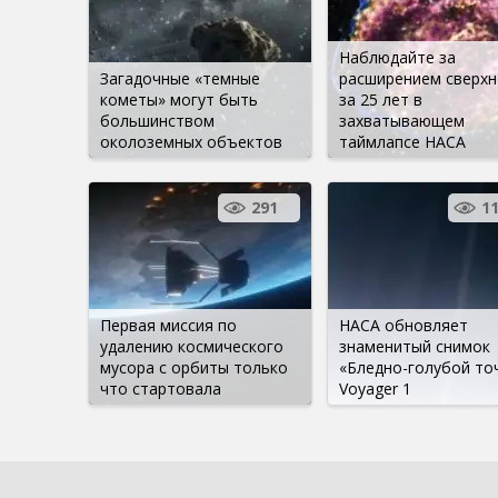
Наблюдайте за
Загадочные «темные
расширением сверх
кометы» могут быть
за 25 лет в
большинством
захватывающем
околоземных объектов
таймлапсе НАСА
291
1
Первая миссия по
НАСА обновляет
удалению космического
знаменитый снимок
мусора с орбиты только
«Бледно-голубой то
что стартовала
Voyager 1