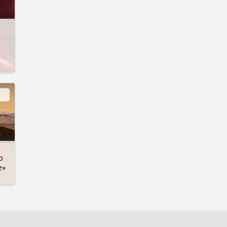
,
о
е»