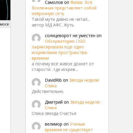
Самолов
on
Физик: Вся
Вселенная представляет собой
нейронную сеть
Такой мути давно не читал...
смосе
автор МД АФС. Жуть.
солнцеворот не уместен
on
Обсерватория LIGO
зафиксировала еще одно
искривление пространства-
времени
а почему всё живое дохнет от
старости . где искрев…
DavidRib
on
Звезда недели:
Спика
Действительно.
Дмитрий
on
Звезда недели:
Спика
Спика звезда Счастья
велимор
on
Ученые:
времени не существует