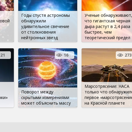
Годы спустя астрономы
Ученые обнаруживают
новой
обнаружили
что гигантская черная
удивительное свечение
дыра растут в 2,4 раза
от столкновения
быстрее, чем
нейтронных звезд
теоретический предел
121
16
273
Марсотрясение: НАСА
Поворот между
только что обнаружил
чки»
скрытыми измерениями
первое «марсотрясени
может объяснить массу
на Красной планете