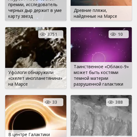
премии, исследователь
черных дыр держит в уме
Древние пляжи,
карту звезд
найденные на Марсе
3751
10
Таинственное «Облако-9»
Уфологи обнаружили
может быть костями
«скелет инопланетянина»
темной материи
на Марсе
разрушенной галактики
33
388
В центре Галактики