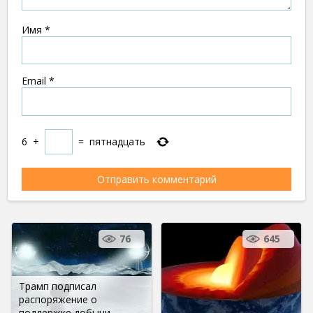
Имя
*
Email
*
6
+
=
пятнадцать
76
645
Трамп подписал
распоряжение о
поддержке добычи