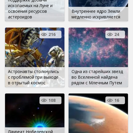
ископаемых на Луне и
освоения ресурсов
Внутреннее ядро Земли
астероидов
медленно искривляется
216
24
Астронавты столкнулись
Одна из старейших звезд
с проблемой при выходе
во Вселенной найдена
в отрытый космос
рядом с Млечным Путем
108
16
Лауреат Нобелевской