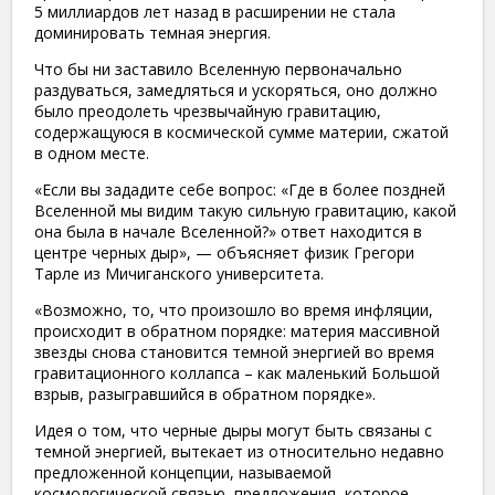
5 миллиардов лет назад в расширении не стала
доминировать темная энергия.
Что бы ни заставило Вселенную первоначально
раздуваться, замедляться и ускоряться, оно должно
было преодолеть чрезвычайную гравитацию,
содержащуюся в космической сумме материи, сжатой
в одном месте.
«Если вы зададите себе вопрос: «Где в более поздней
Вселенной мы видим такую ​​сильную гравитацию, какой
она была в начале Вселенной?» ответ находится в
центре черных дыр», — объясняет физик Грегори
Тарле из Мичиганского университета.
«Возможно, то, что произошло во время инфляции,
происходит в обратном порядке: материя массивной
звезды снова становится темной энергией во время
гравитационного коллапса – как маленький Большой
взрыв, разыгравшийся в обратном порядке».
Идея о том, что черные дыры могут быть связаны с
темной энергией, вытекает из относительно недавно
предложенной концепции, называемой
космологической связью, предложения, которое