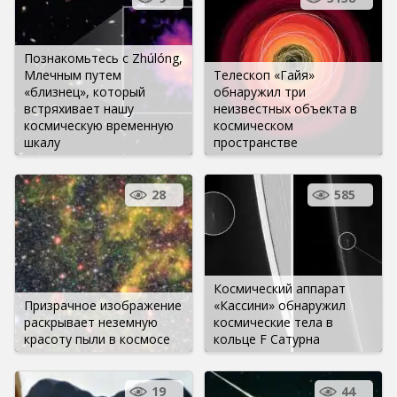
Познакомьтесь с Zhúlóng,
Млечным путем
Телескоп «Гайя»
«близнец», который
обнаружил три
встряхивает нашу
неизвестных объекта в
космическую временную
космическом
шкалу
пространстве
28
585
Космический аппарат
Призрачное изображение
«Кассини» обнаружил
раскрывает неземную
космические тела в
красоту пыли в космосе
кольце F Сатурна
19
44