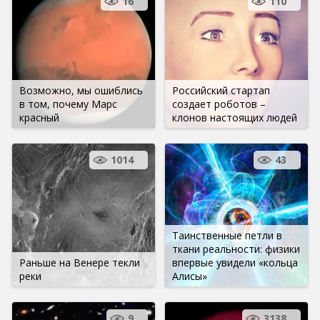
16
110
Возможно, мы ошиблись
Российский стартап
в том, почему Марс
создает роботов –
красный
клонов настоящих людей
1014
43
Таинственные петли в
ткани реальности: физики
Раньше на Венере текли
впервые увидели «кольца
реки
Алисы»
9
3138