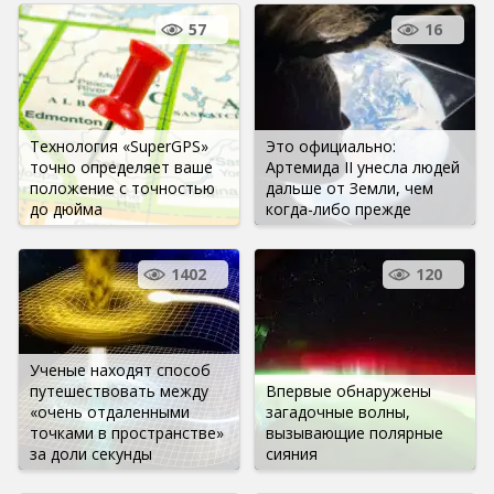
57
16
Технология «SuperGPS»
Это официально:
точно определяет ваше
Артемида II унесла людей
положение с точностью
дальше от Земли, чем
до дюйма
когда-либо прежде
1402
120
Ученые находят способ
путешествовать между
Впервые обнаружены
«очень отдаленными
загадочные волны,
точками в пространстве»
вызывающие полярные
за доли секунды
сияния