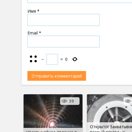
Имя
*
Email
*
−
=
0
39
Открыто! Захватыв