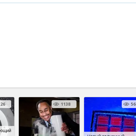
26
1138
56
ающий