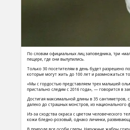
По словам официальных лиц заповедника, три «ма
пещере, где они вылупились.
Только 30 посетителям в день будет разрешено п
которые могут жить до 100 лет и размножаться то
«Мы с гордостью представляем трех малышей ольм
пристально следим с 2016 года», — говорится в з
Достигая максимальной длины в 35 сантиметров,
далеко до страшных монстров, из национального 
Из-за сходства окраса с цветом человеческого т
кожи бледно-розовый, однако личинки, развивающи
В природе все особи слепы. Наружные жабры сохр