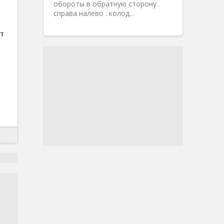
обороты в обратную сторону .
справа налево . колод…
ат