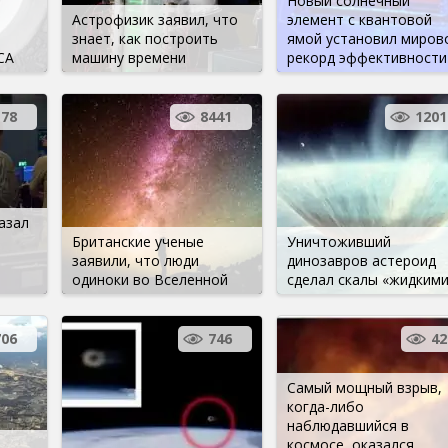
Новый солнечный
Астрофизик заявил, что
элемент с квантовой
знает, как построить
ямой установил миров
СА
машину времени
рекорд эффективности
78
8441
1201
азал
Британские ученые
Уничтоживший
заявили, что люди
динозавров астероид
одиноки во Вселенной
сделал скалы «жидкими
706
746
42
Самый мощный взрыв,
когда-либо
наблюдавшийся в
космосе, оказался