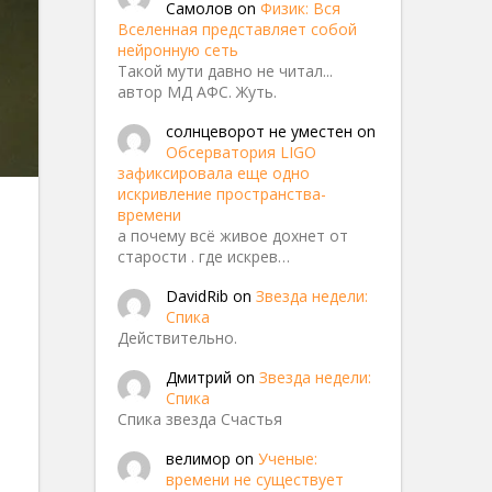
Самолов
on
Физик: Вся
Вселенная представляет собой
нейронную сеть
Такой мути давно не читал...
автор МД АФС. Жуть.
солнцеворот не уместен
on
Обсерватория LIGO
зафиксировала еще одно
искривление пространства-
акон
времени
а почему всё живое дохнет от
старости . где искрев…
DavidRib
on
Звезда недели:
Спика
Действительно.
Дмитрий
on
Звезда недели:
Спика
Спика звезда Счастья
велимор
on
Ученые:
времени не существует