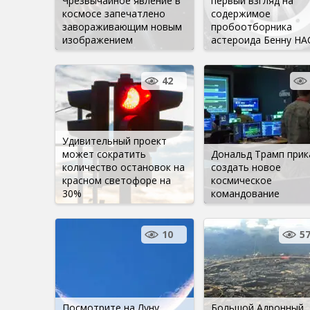
Чрезвычайное явление в
первый взгляд на
космосе запечатлено
содержимое
завораживающим новым
пробоотборника
изображением
астероида Бенну НА
42
Удивительный проект
может сократить
Дональд Трамп прик
количество остановок на
создать новое
красном светофоре на
космическое
30%
командование
10
5
Посмотрите на Луну,
Большой Адронный