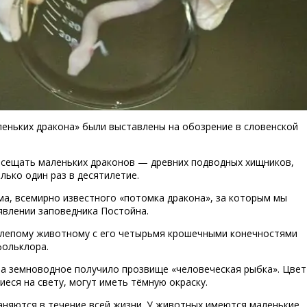
леньких дракона» были выставлены на обозрение в словенской
Др
осещать маленьких драконов — древних подводных хищников,
лько один раз в десятилетие.
а, всемирно известного «потомка дракона», за которым мы
аявлении заповедника Постойна.
 слепому животному с его четырьмя крошечными конечностями
фольклора.
ела земноводное получило прозвище «человеческая рыбка». Цвет
еся на свету, могут иметь тёмную окраску.
аняются в течение всей жизни. У животных имеются маленькие