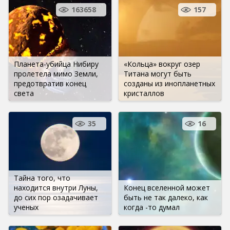
163658
157
Планета-убийца Нибиру
«Кольца» вокруг озер
пролетела мимо Земли,
Титана могут быть
предотвратив конец
созданы из инопланетных
света
кристаллов
35
16
Тайна того, что
находится внутри Луны,
Конец вселенной может
до сих пор озадачивает
быть не так далеко, как
ученых
когда -то думал