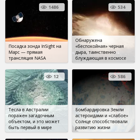
1486
534
Обнаружена
Посадка зонда InSight на
«беспокойная» черная
Марс — прямая
дыра, таинственно
трансляция NASA
блуждающая в космосе
12
586
Тесла в Австралии
Бомбардировка Земли
поражен загадочным
астероидами и «слабое»
объектом, и это может
Солнце способствовали
быть первый в мире
развитию жизни