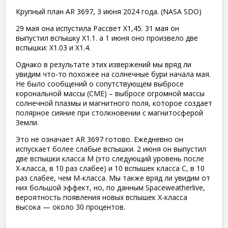
Крупный план AR 3697, 3 июня 2024 года. (NASA SDO)
29 мая она испустила Рассвет X1,45. 31 мая он
выпустил вспышку X1.1. а 1 июня оно произвело две
вспышки: X1.03 и X1.4.
Однако в результате этих извержений мы вряд ли
увидим что-то похожее на солнечные бури начала мая.
Не было сообщений о сопутствующем выбросе
корональной массы (CME) – выбросе огромной массы
солнечной плазмы и магнитного поля, которое создает
полярное сияние при столкновении с магнитосферой
Земли.
Это не означает AR 3697 готово. Ежедневно он
испускает более слабые вспышки. 2 июня он выпустил
две вспышки класса М (это следующий уровень после
X-класса, в 10 раз слабее) и 10 вспышек класса С, в 10
раз слабее, чем М-класса. Мы также вряд ли увидим от
них большой эффект, но, по данным Spaceweatherlive,
вероятность появления новых вспышек X-класса
высока — около 30 процентов.