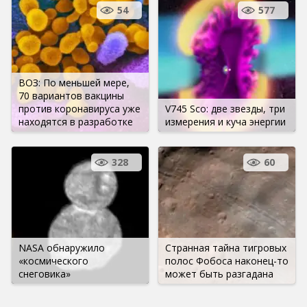
54
577
ВОЗ: По меньшей мере,
70 вариантов вакцины
против коронавируса уже
V745 Sco: две звезды, три
находятся в разработке
измерения и куча энергии
328
60
NASA обнаружило
Странная тайна тигровых
«космического
полос Фобоса наконец-то
снеговика»
может быть разгадана