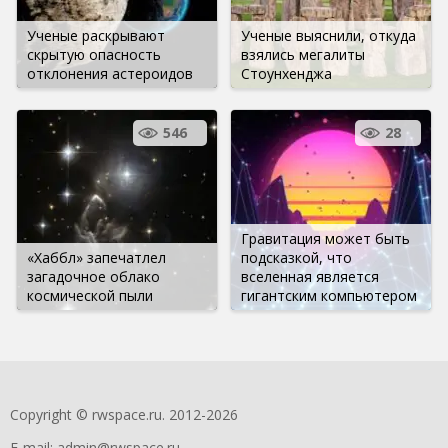
Ученые раскрывают
Ученые выяснили, откуда
скрытую опасность
взялись мегалиты
отклонения астероидов
Стоунхенджа
546
28
Гравитация может быть
«Хаббл» запечатлел
подсказкой, что
загадочное облако
вселенная является
космической пыли
гигантским компьютером
Copyright © rwspace.ru. 2012-2026
E-mail:
admin@rwspace.ru