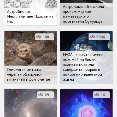
Астрономы объяснили
Астробиолог:
происхождение
Инопланетяне Похожи на
межзвездного
Нас
посетителя Оумуамуа
180
3004
NASA: открытие очень
похожей на Землю
планеты позволит
Геномы гигантских
совершить прорыв в
черепах объясняют
поиске инопланетной
гигантизм и долголетие
жизни
29
16