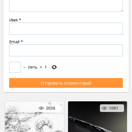
Имя
*
Email
*
−
пять
=
1
2026
1081