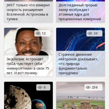
JWST только что измерил
Долгожданный прорыв:
скорость расширения
лазер возбуждает
Вселенной. Астрономы в
атомные ядра для
тупике.
прецизионных измерений
12
30
Странное движение
Эксклюзив: Астронавт
нейтронов доказывает,
НАСА чувствует себя
что природа
«невероятным» в свои 75
фундаментально
лет. И вот почему.
причудлива
8
256