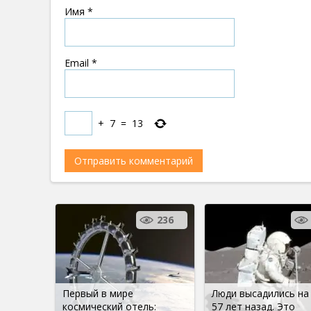
Имя
*
Email
*
+
7
=
13
236
Первый в мире
Люди высадились на
космический отель:
57 лет назад. Это