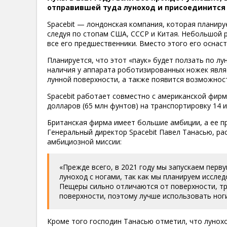
отправившей туда луноход и присоединится 
Spacebit — лондонская компания, которая планируе
следуя по стопам США, СССР и Китая. Небольшой ро
все его предшественники. Вместо этого его оснас
Планируется, что этот «паук» будет ползать по л
наличия у аппарата роботизированных ножек являе
лунной поверхности, а также появится возможнос
Spacebit работает совместно с американской фирмо
долларов (65 млн фунтов) на транспортировку 14 
Британская фирма имеет большие амбиции, а ее п
Генеральный директор Spacebit Павел Танасью, ра
амбициозной миссии:
«Прежде всего, в 2021 году мы запускаем перв
луноход с ногами, так как мы планируем иссле
Пещеры сильно отличаются от поверхности, т
поверхности, поэтому лучше использовать ноги,
Кроме того господин Танасью отметил, что лунох