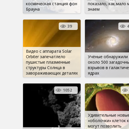
космическая станция фон
показало, как мало 
Брауна
знаем
39
Видео с аппарата Solar
Orbiter запечатлело
Учёные обнаружили
пушистые плазменные
около 500 загадочн
структуры Солнца в
взрывов в галактиче
завораживающих деталях
ядрах
1052
Удивительные новы
«оболочки» клеток 
могут позволить