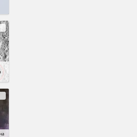
е
а
на