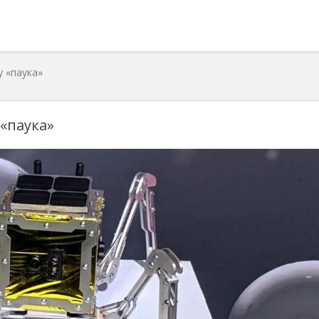
 «паука»
«паука»