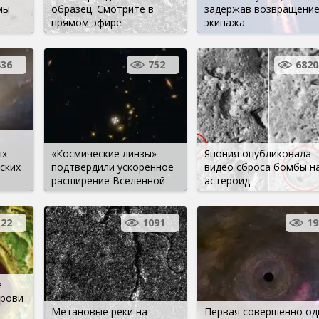
мы
образец. Смотрите в
задержав возвращени
прямом эфире
экипажа
436
752
6820
ых
«Космические линзы»
Япония опубликовала
ских
подтвердили ускоренное
видео сброса бомбы н
расширение Вселенной
астероид
22
1091
19
е
крови
Метановые реки на
Первая совершенно од