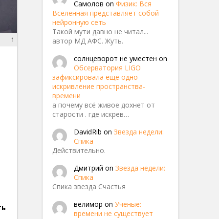
Самолов
on
Физик: Вся
Вселенная представляет собой
нейронную сеть
Такой мути давно не читал...
1
автор МД АФС. Жуть.
солнцеворот не уместен
on
Обсерватория LIGO
зафиксировала еще одно
искривление пространства-
времени
а почему всё живое дохнет от
старости . где искрев…
DavidRib
on
Звезда недели:
Спика
Действительно.
Дмитрий
on
Звезда недели:
Спика
Спика звезда Счастья
велимор
on
Ученые:
ть
времени не существует