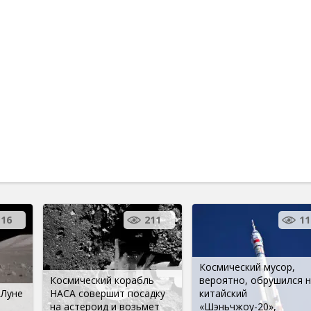
16
211
11
Космический мусор,
Космический корабль
вероятно, обрушился н
 Луне
НАСА совершит посадку
китайский
на астероид и возьмет
«Шэньчжоу-20»,