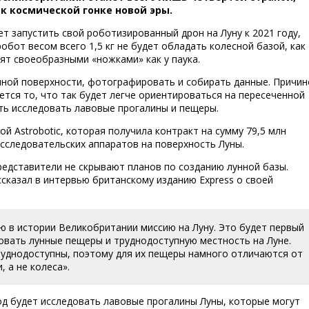
к космической гонке новой эры.
т запустить свой роботизированный дрон на Луну к 2021 году,
бот весом всего 1,5 кг не будет обладать колесной базой, как
тят своеобразными «ножками» как у паука.
унной поверхности, фотографировать и собирать данные. Причин
тся то, что так будет легче ориентироваться на пересеченной
ть исследовать лавовые прогалины и пещеры.
й Astrobotic, которая получила контракт на сумму 79,5 млн
исследовательских аппаратов на поверхность Луны.
редставители не скрывают планов по созданию лунной базы.
ссказал в интервью британскому изданию Express о своей
ую в истории Великобритании миссию на Луну. Это будет первый
довать лунные пещеры и труднодоступную местность на Луне.
руднодоступны, поэтому для их пещеры намного отличаются от
 а не колеса».
од будет исследовать лавовые прогалины Луны, которые могут