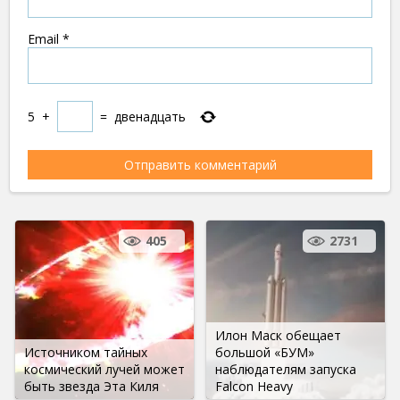
Email
*
5
+
=
двенадцать
405
2731
Илон Маск обещает
Источником тайных
большой «БУМ»
космический лучей может
наблюдателям запуска
быть звезда Эта Киля
Falcon Heavy