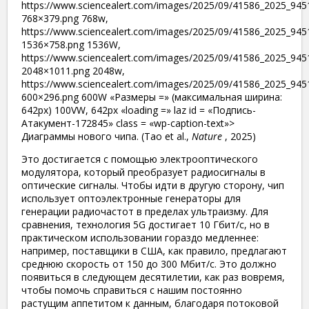
https://www.sciencealert.com/images/2025/09/41586_2025_9451
768×379.png 768w,
https://www.sciencealert.com/images/2025/09/41586_2025_9451
1536×758.png 1536W,
https://www.sciencealert.com/images/2025/09/41586_2025_9451
2048×1011.png 2048w,
https://www.sciencealert.com/images/2025/09/41586_2025_9451
600×296.png 600W «Размеры =» (максимальная ширина:
642px) 100VW, 642px «loading =» laz id = «Подпись-
Атакумент-172845» class = «wp-caption-text»>
Диаграммы нового чипа. (Tao et al.,
Nature
, 2025)
Это достигается с помощью электрооптического
модулятора, который преобразует радиосигналы в
оптические сигналы. Чтобы идти в другую сторону, чип
использует оптоэлектронные генераторы для
генерации радиочастот в пределах ультраизму. Для
сравнения, технология 5G достигает 10 Гбит/с, но в
практическом использовании гораздо медленнее:
например, поставщики в США, как правило, предлагают
среднюю скорость от 150 до 300 Мбит/с. Это должно
появиться в следующем десятилетии, как раз вовремя,
чтобы помочь справиться с нашим постоянно
растущим аппетитом к данным, благодаря потоковой