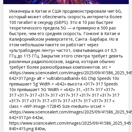
Инженеры в Китае и США продемонстрировали чип 6G,
который может обеспечить скорость интернета более
100 гигабит в секунду (GBPS). Это в 10 раз быстрее
теоретического предела 5G — и примерно в 500 раз
быстрее, чем его средняя скорость. Гонконг в Китае и
Калифорнийском университете, Санта -Барбара. Но в
этом небольшом пакете он работает через
«ультрабодную ленту» частот, охватывающих от 0,5
ГГц до 115 ГГц. Закрытие этого спектра требует девять
различных радиополосков, задача, которая обычно
требует более разнообразных компонентов. src =
«https://www.sciencealert.com/images/2025/09/41586_2025_945
642×317.png» alt = ‘»ultrabroadband» 6G Chip Speeds 10x
превышает 5g’ Width = «642» высота «317» 317 Speeds
10x превышает 5G ‘Width = «642» 31, «317» 317 «317»
317 «317» 317 «317» 317 «317» 317 «317» 317 «317» 317
«317» 317 «317» 317 «317» 317 «317» 317 «317» 317 «.
class = «WP-Image-172845 Size-medium» srcset =
«https://www.sciencealert.com/images/2025/09/41586_2025_945
642×317.pn 642w,
https://www.sciencealert.com/images/2025/09/41586_2025_9451
840×415.png 840w,