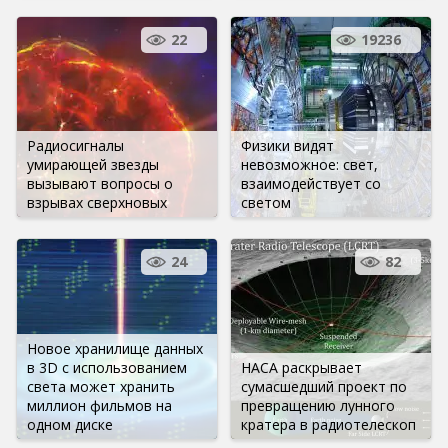
22
19236
Радиосигналы
Физики видят
умирающей звезды
невозможное: свет,
вызывают вопросы о
взаимодействует со
взрывах сверхновых
светом
24
82
Новое хранилище данных
в 3D с использованием
НАСА раскрывает
света может хранить
сумасшедший проект по
миллион фильмов на
превращению лунного
одном диске
кратера в радиотелескоп