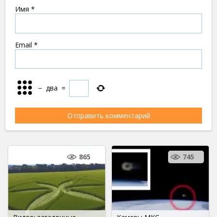
Имя
*
Email
*
−
два
=
865
745