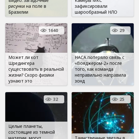
Видео: загадочные
Камеры МКС
рисунки на поле в
зафиксировали
Бразилии
шарообразный НЛО
1640
29
Может ли кот
НАСА потеряло связь с
Шредингера
«Вояджером-2» после
существовать в реальной
того, как команда
жизни? Скоро физики
неправильно направила
узнают это
зонд
32
25
Целые планеты,
состоящие из темной
материи, могут
Таинственные звезды в