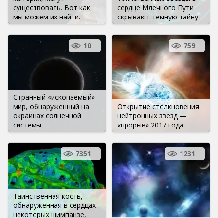
существовать. Вот как
сердце Млечного Пути
мы можем их найти.
скрывают темную тайну
10
759
Странный «ископаемый»
мир, обнаруженный на
Открытие столкновения
окраинах солнечной
нейтронных звезд —
системы
«прорыв» 2017 года
7351
1231
Таинственная кость,
обнаруженная в сердцах
некоторых шимпанзе,