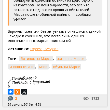
обнаружить одинокий ботинок на краю одного
из кратеров. По всей видимости, это все что
осталось от одного из прошлых обитателей
Марса после глобальной войны», — сообщил
уфолог.
Впрочем, скептики без энтузиазма отнеслись к данной
находке и сообщили, что всего лишь один из
многочисленных марсианских камней.
Источники:
Express
RWSpace
Теги:
ботинок на Марсе
,
жизнь на Марсе
,
инопланетяне
,
марс
,
обувь на Марсе
2
8723
29 августа, 2016 в 14:58