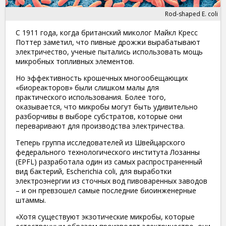
Rod-shaped E. coli
С 1911 года, когда британский миколог Майкл Кресс
Поттер заметил, что пивные дрожжи вырабатывают
электричество, ученые пытались использовать мощь
микробных топливных элементов.
Но эффективность крошечных многообещающих
«биореакторов» были слишком малы для
практического использования. Более того,
оказывается, что микробы могут быть удивительно
разборчивы в выборе субстратов, которые они
переваривают для производства электричества.
Теперь группа исследователей из Швейцарского
федерального технологического института Лозанны
(EPFL) разработала один из самых распространенный
вид бактерий, Escherichia coli, для выработки
электроэнергии из сточных вод пивоваренных заводов
– и он превзошел самые последние биоинженерные
штаммы.
«Хотя существуют экзотические микробы, которые