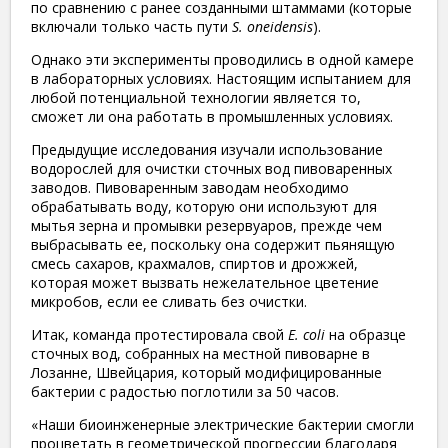
по сравнению с ранее созданными штаммами (которые
включали только часть пути
S. oneidensis
).
Однако эти эксперименты проводились в одной камере
в лабораторных условиях. Настоящим испытанием для
любой потенциальной технологии является то,
сможет ли она работать в промышленных условиях.
Предыдущие исследования изучали использование
водорослей для очистки сточных вод пивоваренных
заводов. Пивоваренным заводам необходимо
обрабатывать воду, которую они используют для
мытья зерна и промывки резервуаров, прежде чем
выбрасывать ее, поскольку она содержит пьянящую
смесь сахаров, крахмалов, спиртов и дрожжей,
которая может вызвать нежелательное цветение
микробов, если ее сливать без очистки.
Итак, команда протестировала свой
E. coli
на образце
сточных вод, собранных на местной пивоварне в
Лозанне, Швейцария, который модифицированные
бактерии с радостью поглотили за 50 часов.
«Наши биоинженерные электрические бактерии смогли
процветать в геометрической прогрессии благодаря