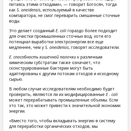
питаясь этими отходами», — говорит Богосян, тогда
как
S. oneidensis
, используемый в качестве
компаратора, не смог переварить смешанные сточные
воды.
Это делает созданный
E. coli
гораздо более подходит
для очистки промышленных сточных вод, хотя его
потенциал выработки электроэнергии все еще
медленнее, чем у
S. oneidensis
, говорят исследователи.
E. способность кишечной палочки
к различным
химическим субстратам также означает, что
сконструированные бактерии могут быть
адаптированы к другим потокам отходов и исходному
сырью.
В любом случае исследователям необходимо будет
проверить, являются ли их модифицированные
E . coli
может перерабатывать промышленные объемы. Если
это так, это может привести к значительной экономии
энергии.
«Вместо того, чтобы вкладывать энергию в систему
для переработки органических отходов, мы