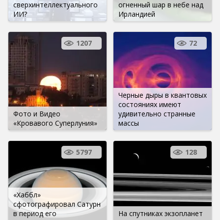
сверхинтеллектуального
огненный шар в небе над
ИИ?
Ирландией
1207
72
Черные дыры в квантовых
состояниях имеют
Фото и Видео
удивительно странные
«Кровавого Суперлуния»
массы
5797
128
«Хаббл»
сфотографировал Сатурн
в период его
На спутниках экзопланет