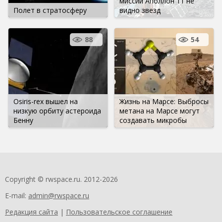
миссии Аполлон 11 не
Полет в стратосферу
видно звезд
88
54
Osiris-rex вышел на
Жизнь на Марсе: Выбросы
низкую орбиту астероида
метана на Марсе могут
Бенну
создавать микробы
Copyright © rwspace.ru. 2012-2026
E-mail:
admin@rwspace.ru
Редакция сайта
|
Пользовательское соглашение