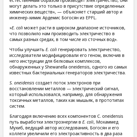
естественным образом производят электричество, они
могут делать это только в присутствие определенных
химических веществ», — объясняет старший автор и
инженер-химик Ардемис Богосян из EPFL.
»
E. coli
может расти в широком диапазоне источников,
что позволило нам производить электричество в
самых разных средах, в том числе из сточных вод».
Чтобы улучшить
E. coli
генерировать электричество,
исследователи модифицировали его геном, включив в
него инструкции для белковых комплексов,
обнаруженных у Shewanella oneidensis, одного из самых
известных бактериальных генераторов электричества.
S. oneidensis
создает поток электронов при
восстановлении металлов — электрический сигнал,
который использовался, например, для обнаружения
токсичных металлов, таких как мышьяк, в прототипах
систем.
Благодаря включению всех компонентов С. oneidensis
путь выработки электроэнергии в
E. coli
, Мохаммед
Мухиб, ведущий автор исследования, Богосян и его
коллеги увеличили его электроактивность в два раза