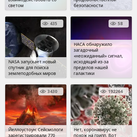
светом
безопасности
435
58
НАСА обнаружило
загадочный
«неожиданный» сигнал,
NASA запускает новый
исходящий из-за
спутник для поиска
пределов нашей
землеподобных миров
галактики
3430
192264
Йеллоустоун: Сейсмологи
Нет, коронавирус не
зарегистрировали 770
похож на грипп. Вот