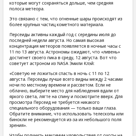
которые могут сохраняться дольше, чем средняя
полоса метеора.
Это связано с тем, что огненные шары происходят из
более крупных частиц кометного материала.
Персеиды активны каждый год с середины июля до
последней недели августа. Но самая высокая
концентрация метеоров появляется в ночные часы с
11 по 13 августа. Астрономы ожидают, что «ливень»
достигнет своего пика в среду, 12 августа. Вот что
советует астроном из NASA Эмили Клэй:
«Советую не ложиться спасть в ночь с 11 по 12
августа. Персеиды лучше всего видны между 2 часами
ночи по местному времени и рассветом. Если не
облачно, выберите место для наблюдения вдали от
яркого света, лягте на спину и посмотрите вверх. Для
просмотра Персеид не требуется никакого
специального оборудования — только ваши глаза.
Обратите внимание, что использовать телескопы или
бинокли не рекомендуется из-за их небольшого поля
зрения».
Чтобы получить максимум удовольствия от охоты на