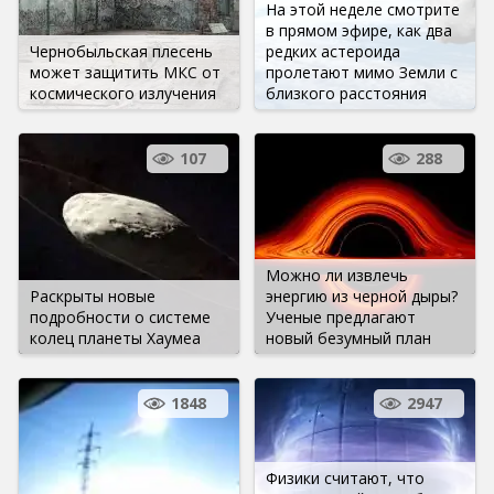
На этой неделе смотрите
в прямом эфире, как два
Чернобыльская плесень
редких астероида
может защитить МКС от
пролетают мимо Земли с
космического излучения
близкого расстояния
107
288
Можно ли извлечь
Раскрыты новые
энергию из черной дыры?
подробности о системе
Ученые предлагают
колец планеты Хаумеа
новый безумный план
1848
2947
Физики считают, что