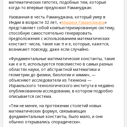
математических гипотез, подобных тем, которые
когда-то впервые предложил Рамануджан.
Названная в честь Рамануджана, который умер в
Индии в возрасте 32 лет, «
Машина Рамануджана
»
представляет собой компьютеризированную систему,
способную самостоятельно генерировать
предположения с использованием математических
констант: числа, такие как π и e, которые, кажется,
возникают повсюду, даже если случайно.
«Фундаментальные математические константы, такие
как e и π, используются повсеместно в самых разных
областях науки, от абстрактной математики и
геометрии до физики, биологии и химии», —
объясняют исследователи из Техниона —
Израильского технологического института в недавно
опубликованном исследовании, в котором подробно
описывается система.
«Тем не менее, на протяжении столетий новых
математических формул, связывающих
фундаментальные константы, было мало, и они
обычно открывались спорадически».