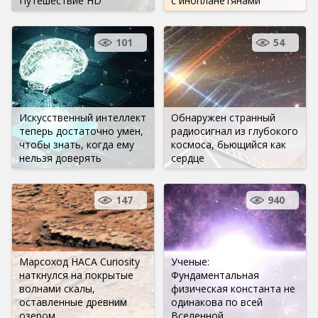
Путешествие HD
с инопланетянами
101
54
Искусственный интеллект
Обнаружен странный
теперь достаточно умен,
радиосигнал из глубокого
чтобы знать, когда ему
космоса, бьющийся как
нельзя доверять
сердце
147
940
Марсоход НАСА Curiosity
Ученые:
наткнулся на покрытые
Фундаментальная
волнами скалы,
физическая константа не
оставленные древним
одинакова по всей
озером
Вселенной