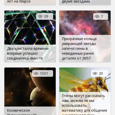
лет на Марсе
двумя звёздами
29
7
Призрачные кольца
умирающей звезды
Два кристалла времени
запечатлены в
впервые успешно
невиданных ранее
соединились вместе
деталях от JWST
1331
23
Пчелы могут рассказать
нам, можем ли мы
использовать
Космическое
математику для общения