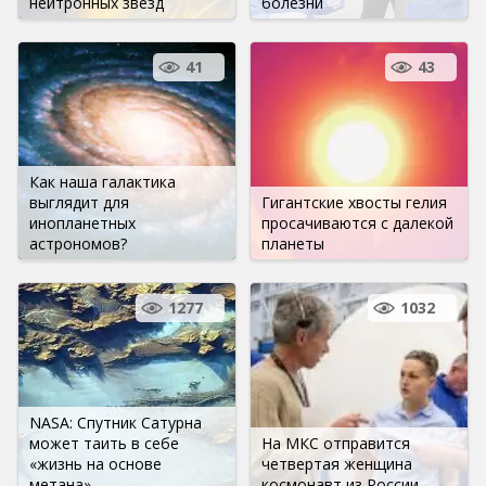
нейтронных звезд
болезни
41
43
Как наша галактика
выглядит для
Гигантские хвосты гелия
инопланетных
просачиваются с далекой
астрономов?
планеты
1277
1032
NASA: Спутник Сатурна
может таить в себе
На МКС отправится
«жизнь на основе
четвертая женщина
метана»
космонавт из России