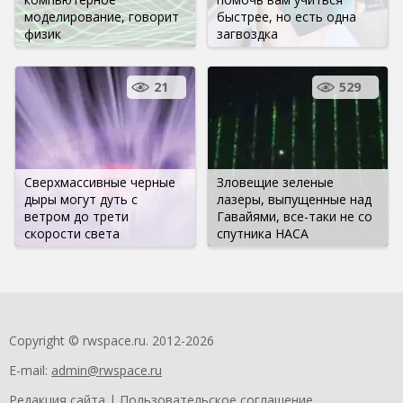
моделирование, говорит
быстрее, но есть одна
физик
загвоздка
21
529
Сверхмассивные черные
Зловещие зеленые
дыры могут дуть с
лазеры, выпущенные над
ветром до трети
Гавайями, все-таки не со
скорости света
спутника НАСА
Copyright © rwspace.ru. 2012-2026
E-mail:
admin@rwspace.ru
Редакция сайта
|
Пользовательское соглашение