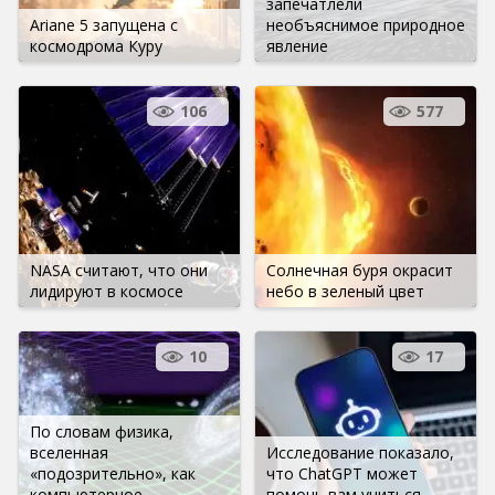
запечатлели
Ariane 5 запущена с
необъяснимое природное
космодрома Куру
явление
106
577
NASA считают, что они
Солнечная буря окрасит
лидируют в космосе
небо в зеленый цвет
10
17
По словам физика,
вселенная
Исследование показало,
«подозрительно», как
что ChatGPT может
компьютерное
помочь вам учиться