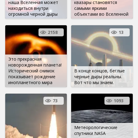
наша Вселенная может
квазары становятся
находиться внутри
самыми яркими
огромной черной дыры
объектами во Вселенной
2158
13
Это прекрасная
новорожденная планета!
Исторический снимок
В конце концов, беглые
показывает рождение
черные дыры реальны.
инопланетного мира
Вот что мы знаем.
73
1093
Метеорологические
спутники NASA