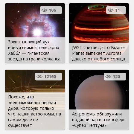
106
11
Захватывающий дух
новый снимок телескопа
JWST считает, что Bizarre
Хаббл — гигантская
Planet выпекает Auroras,
звезда на грани коллапса
далеко от любого солнца
12160
120
Похоже, что
«невозможная» черная
дыра, которую только
что нашли астрономы, на
Астрономы обнаружили
самом деле не
водяной пар в атмосфере
существует
«Супер Нептуна»