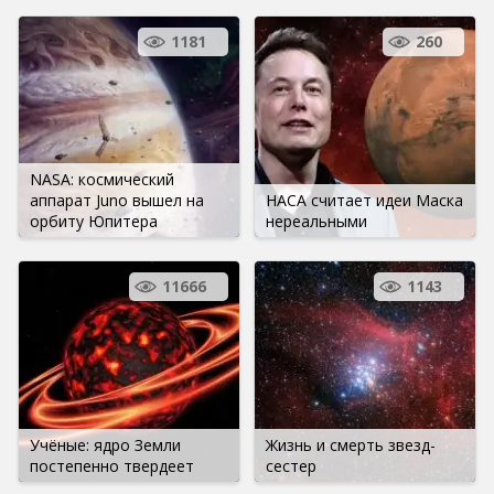
1181
260
NASA: космический
аппарат Juno вышел на
НАСА считает идеи Маска
орбиту Юпитера
нереальными
11666
1143
Учёные: ядро Земли
Жизнь и смерть звезд-
постепенно твердеет
сестер