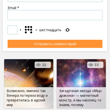
Email
*
+
=
шестнадцать
22
32
Возможно, именно так
Загадочная звезда «Яйцо
Венера потеряла воду и
дракона» — магнитный
превратилась в адский
монстр, и мы наконец-то
мир
знаем, почему