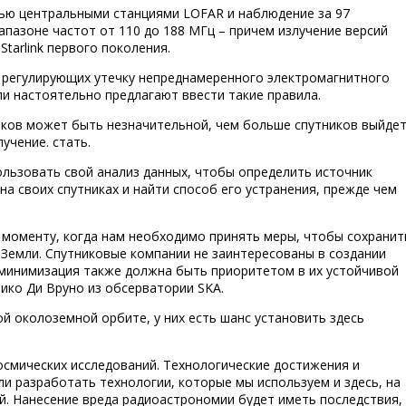
тью центральными станциями LOFAR и наблюдение за 97
апазоне частот от 110 до 188 МГц – причем излучение версий
Starlink первого поколения.
, регулирующих утечку непреднамеренного электромагнитного
ли настоятельно предлагают ввести такие правила.
ников может быть незначительной, чем больше спутников выйде
учение. стать.
пользовать свой анализ данных, чтобы определить источник
а своих спутниках и найти способ его устранения, прежде чем
моменту, когда нам необходимо принять меры, чтобы сохранит
 Земли. Спутниковые компании не заинтересованы в создании
 минимизация также должна быть приоритетом в их устойчивой
ико Ди Вруно из обсерватории SKA.
кой околоземной орбите, у них есть шанс установить здесь
осмических исследований. Технологические достижения и
ли разработать технологии, которые мы используем и здесь, на
ий. Нанесение вреда радиоастрономии будет иметь последствия,