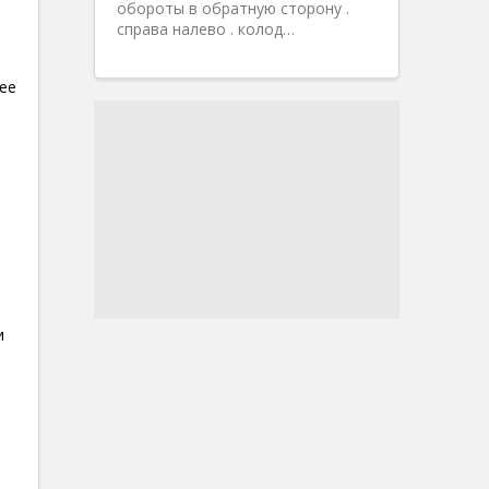
обороты в обратную сторону .
справа налево . колод…
лее
и