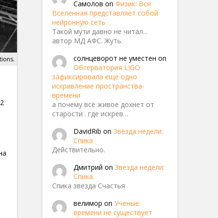
Самолов
on
Физик: Вся
Вселенная представляет собой
нейронную сеть
Такой мути давно не читал...
автор МД АФС. Жуть.
солнцеворот не уместен
on
tions.
Обсерватория LIGO
зафиксировала еще одно
искривление пространства-
времени
32
а почему всё живое дохнет от
старости . где искрев…
DavidRib
on
Звезда недели:
Спика
Действительно.
на
Дмитрий
on
Звезда недели:
Спика
Спика звезда Счастья
велимор
on
Ученые:
времени не существует