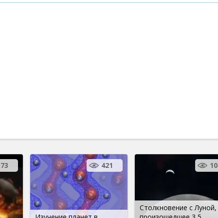
373
421
10
Столкновение с Луной,
Изучение планет в
произошедшее 3,5