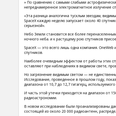
» По сравнению с самыми слабыми астрофизическ
непреднамеренное электромагнитное излучение спут
«Эта разница аналогична тусклым звездам, видимы
SpaceX каждую неделю запускает около 40 спутнико
серьезной».
Небо Земли становится все более перенаселенным
ночного неба. и к растущему рою спутников присо
SpaceX — это всего лишь одна компания. OneWeb 
спутников.
Наиболее очевидным эффектом от работы этих сп
оставляют при наблюдениях в видимом свете, про
Но загрязнение видимым светом — не единственны
Исследование, проведенное в прошлом году, показ
диапазона от 10,7 до 12,7 гигагерц, используемого
И часть этой утечки приходится на диапазон от 15
радиоастрономии.
В новом исследовании были проанализированы дан
состоящей из около 20 000 радиоантенн, распреде