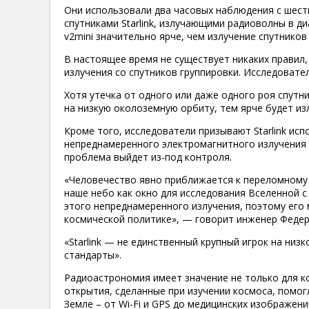
Они использовали два часовых наблюдения с шес
спутниками Starlink, излучающими радиоволны в ди
v2mini значительно ярче, чем излучение спутников 
В настоящее время не существует никаких правил
излучения со спутников группировки. Исследовате
Хотя утечка от одного или даже одного роя спут
на низкую околоземную орбиту, тем ярче будет изл
Кроме того, исследователи призывают Starlink ис
непреднамеренного электромагнитного излучения н
проблема выйдет из-под контроля.
«Человечество явно приближается к переломному 
наше небо как окно для исследования Вселенной с
этого непреднамеренного излучения, поэтому его
космической политике», — говорит инженер Федер
«Starlink — не единственный крупный игрок на низ
стандарты».
Радиоастрономия имеет значение не только для к
открытия, сделанные при изучении космоса, помог
Земле – от Wi-Fi и GPS до медицинских изображен