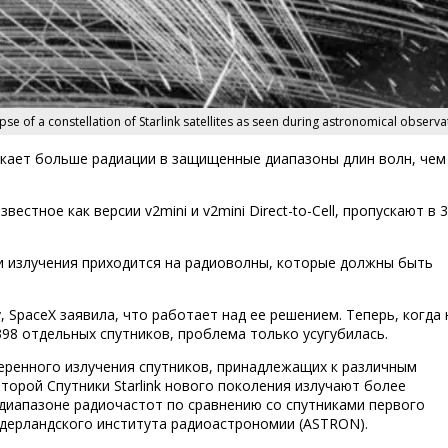
pse of a constellation of Starlink satellites as seen during astronomical observa
скает больше радиации в защищенные диапазоны длин волн, чем
вестное как версии v2mini и v2mini Direct-to-Cell, пропускают в 
и излучения приходится на радиоволны, которые должны быть
 SpaceX заявила, что работает над ее решением. Теперь, когда 
98 отдельных спутников, проблема только усугубилась.
еренного излучения спутников, принадлежащих к различным
торой Спутники Starlink нового поколения излучают более
 диапазоне радиочастот по сравнению со спутниками первого
идерландского института радиоастрономии (ASTRON).