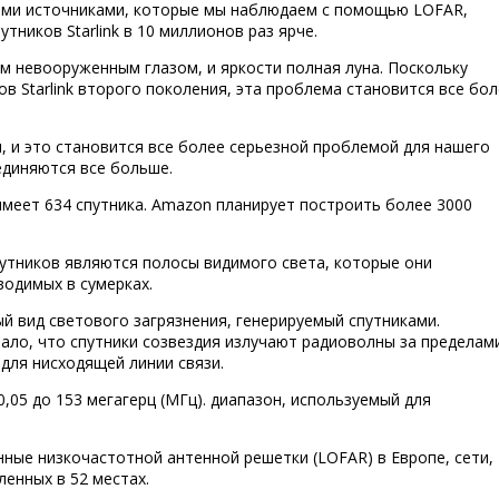
ими источниками, которые мы наблюдаем с помощью LOFAR,
ников Starlink в 10 миллионов раз ярче.
м невооруженным глазом, и яркости полная луна. Поскольку
в Starlink второго поколения, эта проблема становится все бо
, и это становится все более серьезной проблемой для нашего
единяются все больше.
имеет 634 спутника. Amazon планирует построить более 3000
утников являются полосы видимого света, которые они
водимых в сумерках.
й вид светового загрязнения, генерируемый спутниками.
ало, что спутники созвездия излучают радиоволны за пределам
 для нисходящей линии связи.
0,05 до 153 мегагерц (МГц). диапазон, используемый для
ные низкочастотной антенной решетки (LOFAR) в Европе, сети,
ленных в 52 местах.