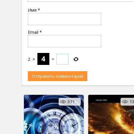
Имя
*
Email
*
2
×
=
571
1