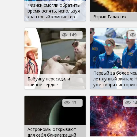
Физики смогли обратить
время вспять, используя
квантовый компьютер
Взрыв Галактик
149
Первый за более че
Бабуину пересадили
лет лунный экипаж 
свиное сердце
уже творит историю
13
1
Астрономы открывают
для себя близлежащий