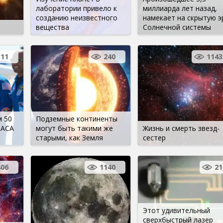
лаборатории привело к
миллиарда лет назад,
созданию неизвестного
намекает на скрытую э
вещества
Солнечной системы
11
240
1143
м 50
Подземные континенты
НАСА
могут быть такими же
Жизнь и смерть звезд-
старыми, как Земля
сестер
406
1140
21
Этот удивительный
сверхбыстрый лазер