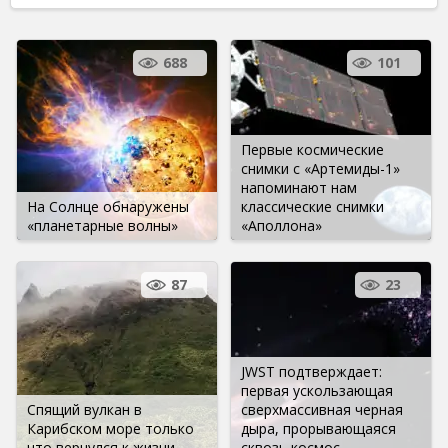
688
101
Первые космические
снимки с «Артемиды-1»
напоминают нам
На Солнце обнаружены
классические снимки
«планетарные волны»
«Аполлона»
87
23
JWST подтверждает:
первая ускользающая
Спящий вулкан в
сверхмассивная черная
Карибском море только
дыра, прорывающаяся
что вернулся к жизни
сквозь космос