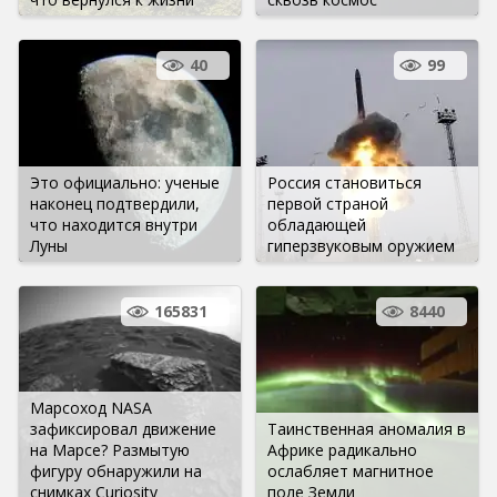
40
99
Это официально: ученые
Россия становиться
наконец подтвердили,
первой страной
что находится внутри
обладающей
Луны
гиперзвуковым оружием
165831
8440
Марсоход NASA
зафиксировал движение
Таинственная аномалия в
на Марсе? Размытую
Африке радикально
фигуру обнаружили на
ослабляет магнитное
снимках Curiosity
поле Земли