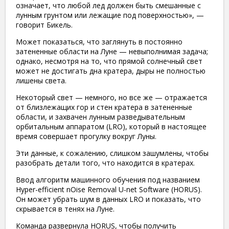
означает, что любой лед должен быть смешанные с
лунным грунтом или лежащие под поверхностью», —
говорит Бикель.
Может показаться, что заглянуть в постоянно
затененные области на Луне — невыполнимая задача;
однако, несмотря на то, что прямой солнечный свет
может не достигать дна кратера, дыры не полностью
лишены света.
Некоторый свет — немного, но все же — отражается
от близлежащих гор и стен кратера в затененные
области, и захвачен лунным разведывательным
орбитальным аппаратом (LRO), который в настоящее
время совершает прогулку вокруг Луны.
Эти данные, к сожалению, слишком зашумлены, чтобы
разобрать детали того, что находится в кратерах.
Ввод алгоритм машинного обучения под названием
Hyper-efficient nOise Removal U-net Software (HORUS).
Он может убрать шум в данных LRO и показать, что
скрывается в тенях на Луне.
Команда развернула HORUS, чтобы получить