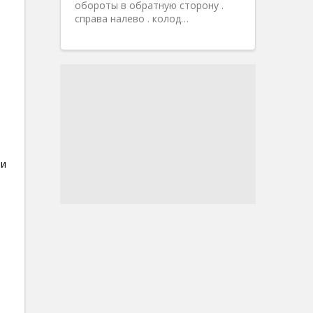
обороты в обратную сторону .
справа налево . колод…
,
 и