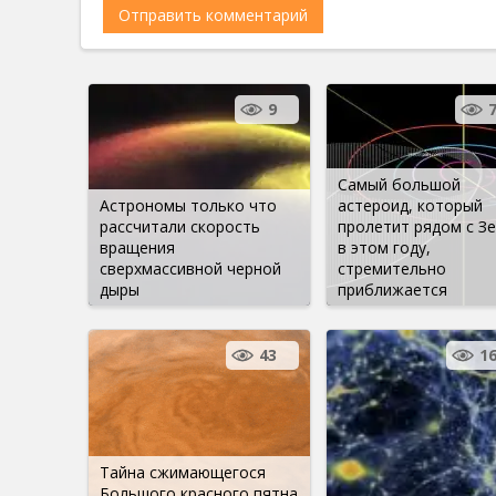
9
Самый большой
Астрономы только что
астероид, который
рассчитали скорость
пролетит рядом с З
вращения
в этом году,
сверхмассивной черной
стремительно
дыры
приближается
43
1
Тайна сжимающегося
Большого красного пятна