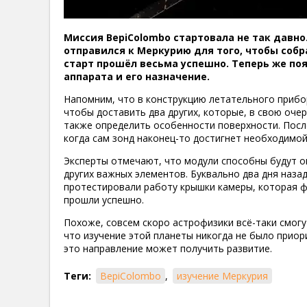
Миссия BepiColombo стартовала не так давн
отправился к Меркурию для того, чтобы соб
старт прошёл весьма успешно. Теперь же по
аппарата и его назначение.
Напомним, что в конструкцию летательного прибор
чтобы доставить два других, которые, в свою оче
также определить особенности поверхности. Посл
когда сам зонд наконец-то достигнет необходимой
Эксперты отмечают, что модули способны будут оп
других важных элементов. Буквально два дня наза
протестировали работу крышки камеры, которая ф
прошли успешно.
Похоже, совсем скоро астрофизики всё-таки смо
что изучение этой планеты никогда не было приор
это направление может получить развитие.
Теги:
BepiColombo
,
изучение Меркурия