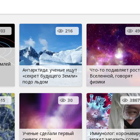
703
216
49
емлей
Антарктида: ученые ищут
Что-то подавляет рост
«секрет будущего Земли»
Вселенной, говорят
подо льдом
физики
615
30
3867
Ученые сделали первый
Иммунолог: коронавир
снимок струи,
может заразить сотни