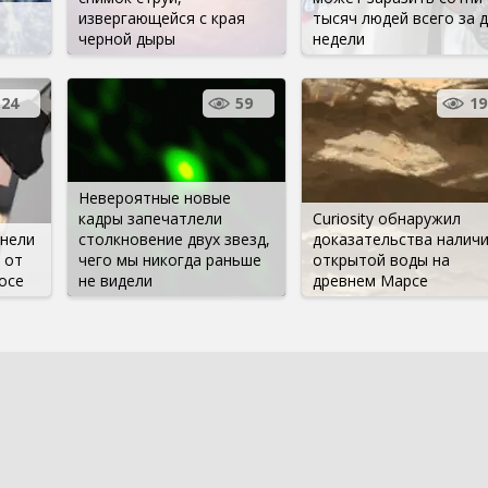
извергающейся с края
тысяч людей всего за 
черной дыры
недели
24
59
19
Невероятные новые
кадры запечатлели
Curiosity обнаружил
нели
столкновение двух звезд,
доказательства налич
 от
чего мы никогда раньше
открытой воды на
осе
не видели
древнем Марсе