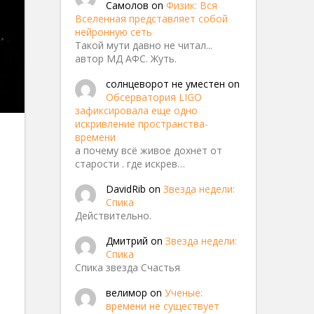
Самолов
on
Физик: Вся
Вселенная представляет собой
нейронную сеть
Такой мути давно не читал...
автор МД АФС. Жуть.
солнцеворот не уместен
on
Обсерватория LIGO
зафиксировала еще одно
искривление пространства-
времени
а почему всё живое дохнет от
старости . где искрев…
курия
DavidRib
on
Звезда недели:
Спика
Действительно.
Дмитрий
on
Звезда недели:
Спика
Спика звезда Счастья
велимор
on
Ученые:
времени не существует