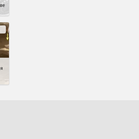
две
ия