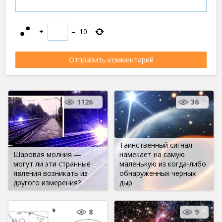
+
=
10
1126
36
Таинственный сигнал
Шаровая молния —
намекает на самую
могут ли эти странные
маленькую из когда-либо
явления возникать из
обнаруженных черных
другого измерения?
дыр
8
9