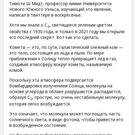
Тимоти Ш Мидт, профессор химии Университета
Нового Южного Уэльса, изучающий это явление,
написал в твиттере в воскресенье.
Хотя мы знали о C
, светящиеся зеленым цветом
2
свойства с 1930 года, и только в 2021 году мы открыли
его последний секрет. Вот как это сделать.
Комета — это, по сути, галактический снежный ком —
это тело, состоящее из льда и пыли. По мере
приближения к Солнцу тепло превращает лед в газ,
создавая атмосферу вокруг кометы, называемую
комой.
Поскольку эта атмосфера подвергается
бомбардировке излучением Солнца, молекулы на
основе углерода в облаке разрушаются. распадается,
образуя C
, простую, но очень нестабильную молекулу,
2
которая легко возбуждается.
Это означает, что молекула может поглощать часть
солнечного света, в виде фотона, чтобы привести его
в возбужденное состояние.