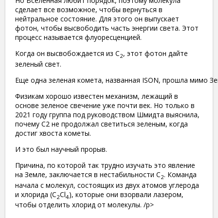
Но Вселенная любит порядок, поэтому молекула
сделает все возможное, чтобы вернуться в
нейтральное состояние. Для этого он выпускает
фотон, чтобы высвободить часть энергии света. Этот
процесс называется флуоресценцией.
Когда он высвобождается из C
, этот фотон дайте
2
зеленый свет.
Еще одна зеленая комета, названная ISON, прошла мимо Зем
Физикам хорошо известен механизм, лежащий в
основе зеленое свечение уже почти век. Но только в
2021 году группа под руководством Шмидта выяснила,
почему C2 не продолжал светиться зеленым, когда
достиг хвоста кометы.
И это был научный прорыв.
Причина, по которой так трудно изучать это явление
на Земле, заключается в нестабильности C
. Команда
2
начала с молекул, состоящих из двух атомов углерода
и хлорида (C
Cl
), которые они взорвали лазером,
2
4
чтобы отделить хлорид от молекулы. /p>