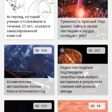
Астероид, который
ученые отслеживали в
Туманность Красный Паук
течение 27 лет, оказался
хранит тайну в своем
замаскированной
светящемся сердце,
кометой
сообщает JWST
156
267
Радио-наблюдения
подтвердили
сверхбыстрый выброс
Космическому
материала в результате
автомобилю Илона
слияния нейтронной
Маска исполнился год
звезды
159
18