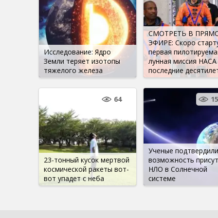
СМОТРЕТЬ В ПРЯМ
ЭФИРЕ: Скоро старт
Исследование: Ядро
первая пилотируема
Земли теряет изотопы
лунная миссия НАСА
тяжелого железа
последние десятиле
64
1
Ученые подтвердил
23-тонный кусок мертвой
возможность присут
космической ракеты вот-
НЛО в Солнечной
вот упадет с неба
системе