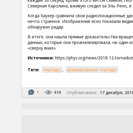
каждые 30 секунд. Кроме этого Антон Сеймон, гео
Северная Каролина, вживую следил за Эль-Рено, и
Когда Хаузер сравнила свои радиолокационные да
нечто странное. Изображения ясно показали видим
обнаружил радар.
В итоге, она нашла прямые доказательства вращен
данных, которые она проанализировала, ни один и
«сверху вниз».
Источники:
https://phys.org/news/2018-12-tornadoe
Теги:
торнадо
,
формирование торнадо
1
418
Опубликовано:
17 декабря, 2018