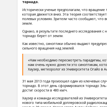
торнадо.
Исторически ученые предполагали, что вращение т
которая движется вниз. Эта теория соответствуе
полевых условиях. Зрители часто сообщают, что 
земле.
Однако, в результате последнего исследования с
торнадо берет от земли.
Как известно, синоптики обычно выдают предупре
сильного вращения над землей.
«Нам необходимо пересмотреть парадигмы, ко
нам очень нужно донести это синоптикам, кот
Хаузер, метеоролог из Университета Огайо в А
31 мая 2013 года произошел один из ключевых с
торнадо. В этот день сформировался торнадо Эль-
достиг скорости в 480 км/ч.
Хаузер и команда исследователей из Университет
нового типа мобильной доплеровской радиолокаци