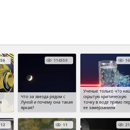
556
114559
16
Ученые только что на
Что за звезда рядом с
скрытую критическую
я
Луной и почему она такая
точку в воде прямо пе
яркая?
ее замерзанием
12
11
21