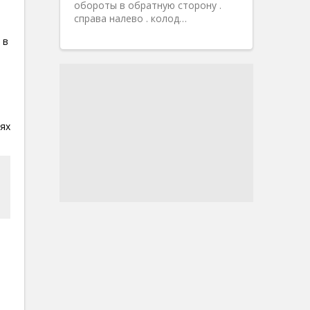
обороты в обратную сторону .
справа налево . колод…
 в
ях
и