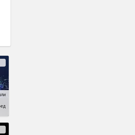
шли
ред