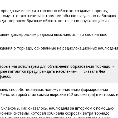
орнадо начинается в грозовых облаках, создавая воронку,
т тому, что охотники за штормами обычно визуально наблюдают
видят воронкообразные облака, постепенно опускающиеся к
 новым доплеровским радаром выяснилось, что свое начало
ждения о торнадо, основанные на радиолокационных наблюдени
торые мы используем для объяснения образования торнадо, и
орые пытаются предупреждать население», — сказала Яна
финах.
лучаев, способствовавших новому пониманию формирования
Рено, который стал самым широким (4.2 километра) в истории, 
а Оклахомы, как оказалось, наблюдали за штормом с помощью
онной системы, которая собирала скорости ветра торнадо