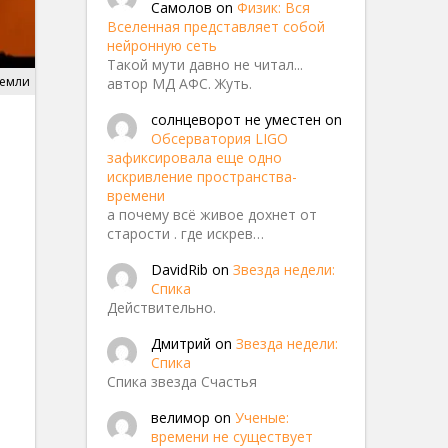
Самолов
on
Физик: Вся
Вселенная представляет собой
нейронную сеть
Такой мути давно не читал...
земли
автор МД АФС. Жуть.
солнцеворот не уместен
on
Обсерватория LIGO
зафиксировала еще одно
искривление пространства-
времени
а почему всё живое дохнет от
старости . где искрев…
DavidRib
on
Звезда недели:
Спика
Действительно.
Дмитрий
on
Звезда недели:
Спика
Спика звезда Счастья
велимор
on
Ученые:
времени не существует