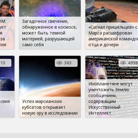
ОМ
Загадочное свечение,
ует
обнаруженное в космосе,
«Сигнал пришельцев» с
я
может быть темной
Марса расшифрован
 за
материей, разрушающей
американской командо
тия
само себя
отца и дочери
513
363
4998
Инопланетяне могут
уничтожить Землю
и
сообщением,
свия
Успех марсианских
содержащим
кубсатов открывает
Искусственный
новую эру в исследовании
Интеллект