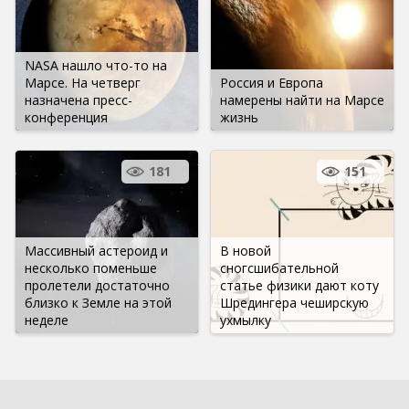
NASA нашло что-то на
Марсе. На четверг
Россия и Европа
назначена пресс-
намерены найти на Марсе
конференция
жизнь
181
151
Массивный астероид и
В новой
несколько поменьше
сногсшибательной
пролетели достаточно
статье физики дают коту
близко к Земле на этой
Шредингера чеширскую
неделе
ухмылку