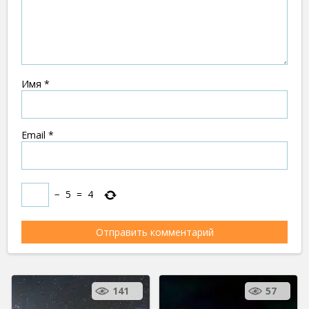
Имя
*
Email
*
−
5
=
4
141
57