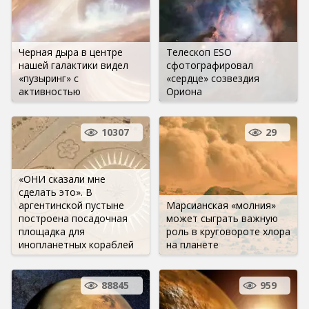
Черная дыра в центре
Телескоп ESO
нашей галактики видел
сфотографировал
«пузыринг» с
«сердце» созвездия
активностью
Ориона
10307
29
«ОНИ сказали мне
сделать это». В
аргентинской пустыне
Марсианская «молния»
построена посадочная
может сыграть важную
площадка для
роль в круговороте хлора
инопланетных кораблей
на планете
88845
959