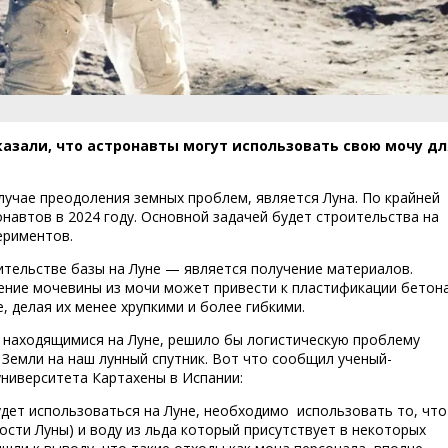
зали, что астронавты могут использовать свою мочу дл
лучае преодоления земных проблем, является Луна. По крайней
онавтов в 2024 году. Основной задачей будет строительства на
ериментов.
ительстве базы на Луне — является получение материалов.
чение мочевины из мочи может привести к пластификации бетона
, делая их менее хрупкими и более гибкими.
 находящимися на Луне, решило бы логистическую проблему
Земли на наш лунный спутник. Вот что сообщил ученый-
ниверситета Картахены в Испании:
дет использоваться на Луне, необходимо использовать то, что
ности Луны) и воду из льда который присутствует в некоторых