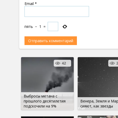
Email
*
пять
−
1
=
42
Выбросы метана с
прошлого десятилетия
Венера, Земля и Мар
подскочили на 9%
сияют, как звезды