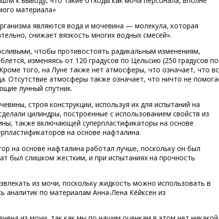
шли к выводу, что такие отходы как моча персонала, вполне
мого материала»
рганизма являются вода и мочевина — молекула, которая
тельно, снижает вязкость многих водных смесей».
осливыми, чтобы противостоять радикальным изменениям,
блется, изменяясь от 120 градусов по Цельсию (250 градусов по
 Кроме того, на Луне также нет атмосферы, что означает, что в
а. Отсутствие атмосферы также означает, что ничто не помога
ющие лунный спутник.
евины, строя конструкции, используя их для испытаний на
сделали цилиндры, построенные с использованием свойств из
вины, также включающей суперпластификаторы на основе
перпластификаторов на основе нафталина.
ор на основе нафталина работал лучше, поскольку он был
лат был слишком жестким, и при испытаниях на прочность
извлекать из мочи, поскольку жидкость можно использовать в
сь аналитик по материалам Анна-Лена Кёйксен из
ечена из мочи, так как мы по нашим оценкам в этом нет никакой