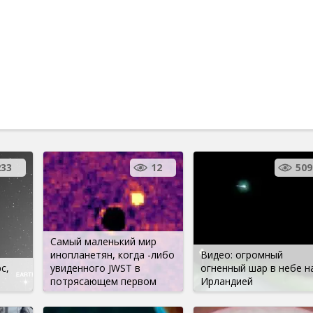
233
12
509
Самый маленький мир
инопланетян, когда -либо
Видео: огромный
с,
увиденного JWST в
огненный шар в небе н
потрясающем первом
Ирландией