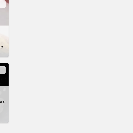
бо
ого