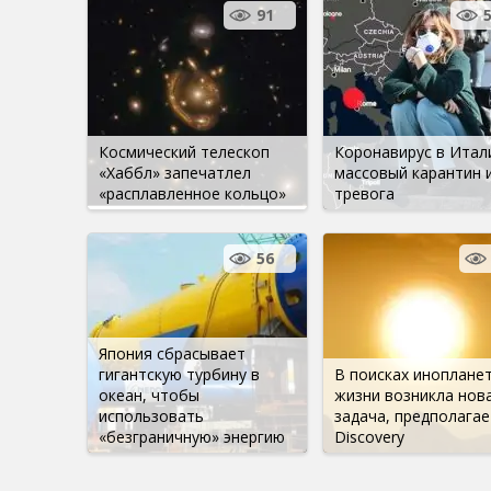
91
Космический телескоп
Коронавирус в Итал
«Хаббл» запечатлел
массовый карантин 
«расплавленное кольцо»
тревога
56
Япония сбрасывает
гигантскую турбину в
В поисках иноплане
океан, чтобы
жизни возникла нов
использовать
задача, предполагае
«безграничную» энергию
Discovery