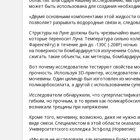
областях. Благодаря нашему исследованию, мы при
может быть использована для создания необходи
«Двумя основными компонентами этой жидкости о
позволяет разрывать водородные связи и, следова
Структуры на Луне должны быть чрезвычайно вын
которые переносит Луна. Температура сильно коле
Фаренгейту) в течение дня до -130C (-208F) ночью.
на поверхности бомбардируется излучением Солнц
сжигать такие объекты, как метеоры, бомбардиру
Вот почему исследователи тестируют свойства моч
прочность. Используя 3D-принтер, исследователи 
мочевины. Один цилиндр был изготовлен из моче
поликарбоксилата, а другой с использованием су
Исследователи обнаружили, что суперпластификат
гибким, но прочным, в то время как поликарбокси
возникали трещины при напряжении.
Кроме того, мочевину, возможно, даже не нужно 
виде смеси. Специалистом в этой области оказала
Университетского колледжа Эстфолд (Норвегия):
«Мы еще не исследовали, как мочевина будет извл