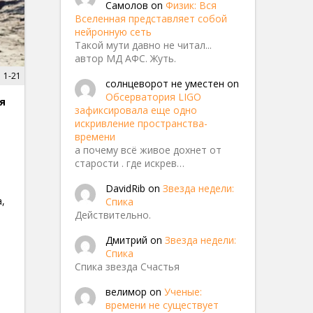
Самолов
on
Физик: Вся
Вселенная представляет собой
нейронную сеть
Такой мути давно не читал...
автор МД АФС. Жуть.
1-21
солнцеворот не уместен
on
Обсерватория LIGO
я
зафиксировала еще одно
искривление пространства-
времени
а почему всё живое дохнет от
старости . где искрев…
DavidRib
on
Звезда недели:
,
Спика
Действительно.
Дмитрий
on
Звезда недели:
Спика
Спика звезда Счастья
велимор
on
Ученые:
времени не существует