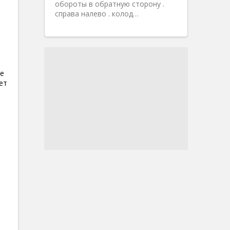
обороты в обратную сторону .
справа налево . колод…
се
ет