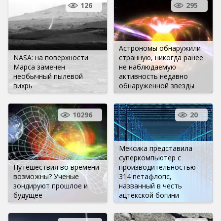
126
295
Астрономы обнаружили
NASA: на поверхности
странную, никогда ранее
Марса замечен
не наблюдаемую
необычный пылевой
активность недавно
вихрь
обнаруженной звезды
10296
20
Мексика представила
суперкомпьютер с
Путешествия во времени
производительностью
возможны? Ученые
314 петафлопс,
зондируют прошлое и
названный в честь
будущее
ацтекской богини