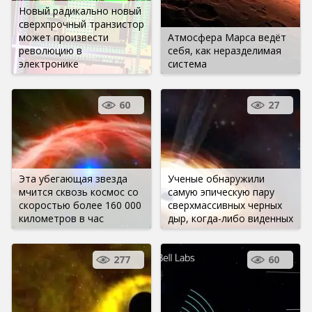
Новый радикально новый
сверхпрочный транзистор
может произвести
Атмосфера Марса ведёт
революцию в
себя, как неразделимая
электронике
система
60
27
Эта убегающая звезда
Ученые обнаружили
мчится сквозь космос со
самую эпическую пару
скоростью более 160 000
сверхмассивных черных
километров в час
дыр, когда-либо виденных
277
60