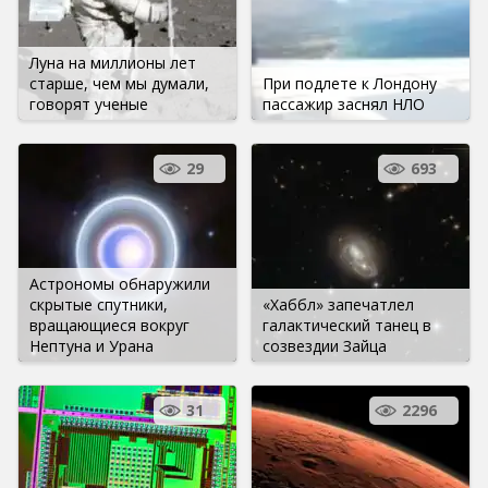
Луна на миллионы лет
старше, чем мы думали,
При подлете к Лондону
говорят ученые
пассажир заснял НЛО
29
693
Астрономы обнаружили
скрытые спутники,
«Хаббл» запечатлел
вращающиеся вокруг
галактический танец в
Нептуна и Урана
созвездии Зайца
31
2296