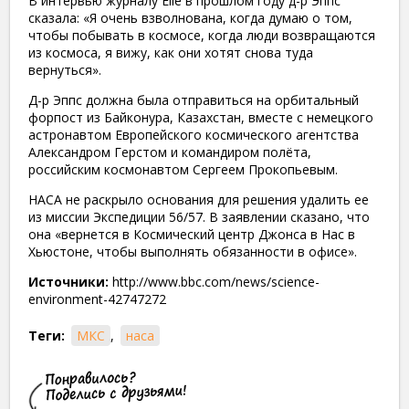
В интервью журналу Elle в прошлом году д-р Эппс
сказала: «Я очень взволнована, когда думаю о том,
чтобы побывать в космосе, когда люди возвращаются
из космоса, я вижу, как они хотят снова туда
вернуться».
Д-р Эппс должна была отправиться на орбитальный
форпост из Байконура, Казахстан, вместе с немецкого
астронавтом Европейского космического агентства
Александром Герстом и командиром полёта,
российским космонавтом Сергеем Прокопьевым.
НАСА не раскрыло основания для решения удалить ее
из миссии Экспедиции 56/57. В заявлении сказано, что
она «вернется в Космический центр Джонса в Нас в
Хьюстоне, чтобы выполнять обязанности в офисе».
Источники:
http://www.bbc.com/news/science-
environment-42747272
Теги:
МКС
,
наса