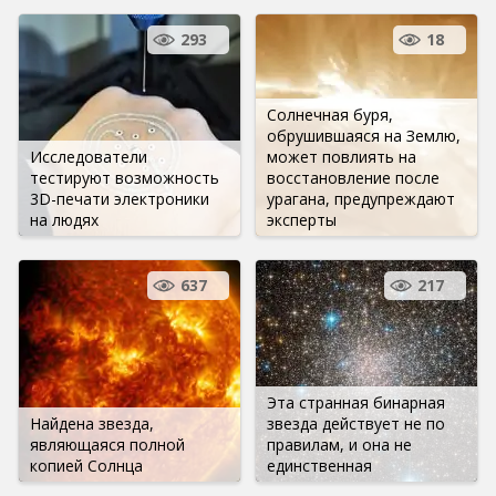
293
18
Солнечная буря,
обрушившаяся на Землю,
Исследователи
может повлиять на
тестируют возможность
восстановление после
3D-печати электроники
урагана, предупреждают
на людях
эксперты
637
217
Эта странная бинарная
Найдена звезда,
звезда действует не по
являющаяся полной
правилам, и она не
копией Солнца
единственная