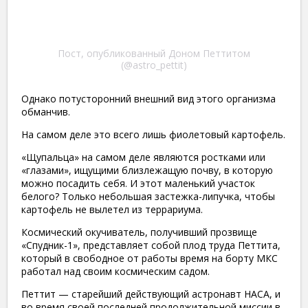
Пост, опубликованный Доном Петтитом
(@astro_pettit)
Однако потусторонний внешний вид этого организма
обманчив.
На самом деле это всего лишь фиолетовый картофель.
«Щупальца» на самом деле являются ростками или
«глазами», ищущими близлежащую почву, в которую
можно посадить себя. И этот маленький участок
белого? Только небольшая застежка-липучка, чтобы
картофель не вылетел из террариума.
Космический окучиватель, получивший прозвище
«Спудник-1», представляет собой плод труда Петтита,
который в свободное от работы время на борту МКС
работал над своим космическим садом.
Петтит — старейший действующий астронавт НАСА, и
во время своей последней продолжительной миссии в