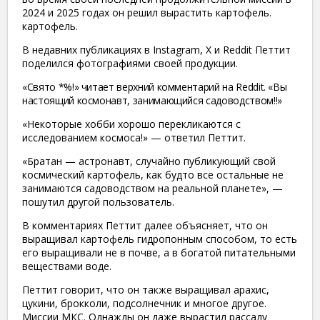
2024 и 2025 годах он решил вырастить картофель.
картофель.
В недавних публикациях в Instagram, X и Reddit Петтит
поделился фотографиями своей продукции.
«Свято *%!» читает верхний комментарий на Reddit. «Вы
настоящий космонавт, занимающийся садоводством!!»
«Некоторые хобби хорошо перекликаются с
исследованием космоса!» — ответил Петтит.
«Братан — астронавт, случайно публикующий свой
космический картофель, как будто все остальные не
занимаются садоводством на реальной планете», —
пошутил другой пользователь.
В комментариях Петтит далее объясняет, что он
выращивал картофель гидропонным способом, то есть
его выращивали не в почве, а в богатой питательными
веществами воде.
Петтит говорит, что он также выращивал арахис,
цукини, брокколи, подсолнечник и многое другое.
Миссии МКС. Однажды он даже вырастил рассаду