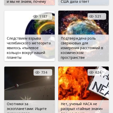
и мы не знаем, почему
США дала ответ
1187
521
Следствием взрыва
Подтверждена роль
челябинского метеорита
сверхновых для
явилось «пылевое
измерения расстояний в
кольцо» вокруг нашей
космическом
планеты
пространстве
734
624
Охотники за
Нет, ученый НАСА не
экзопланетами: Ищите
раскрыл «тайные знаки»