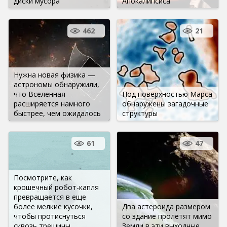
диски мусора
Апокалипсиса
462
21
Нужна новая физика —
астрономы обнаружили,
что Вселенная
Под поверхностью Марса
расширяется намного
обнаружены загадочные
быстрее, чем ожидалось
структуры
61
47
Посмотрите, как
крошечный робот-капля
превращается в еще
более мелкие кусочки,
Два астероида размером
чтобы протиснуться
со здание пролетят мимо
сквозь трещины
Земли в эти выходные