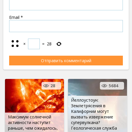
Email
*
×
=
28
28
5684
Йеллоустоун:
Землетрясения в
Калифорнии могут
Максимум солнечной
вызвать извержение
активности наступит
супервулкана?
раньше, чем ожидалось,
Геологическая служба