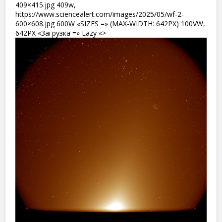
409×415.jpg 409w,
https://www.sciencealert.com/images/2025/05/wf-2-
600×608.jpg 600W «SIZES =» (MAX-WIDTH: 642PX) 100VW,
642PX «Загрузка =» Lazy «>