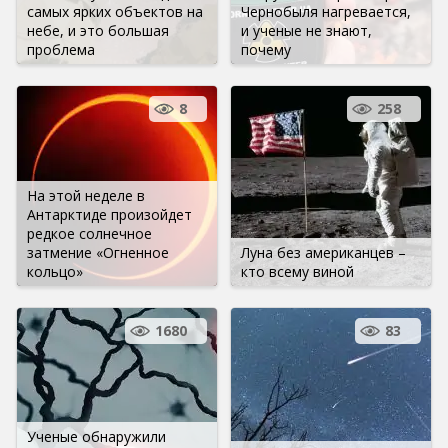
самых ярких объектов на
Чернобыля нагревается,
небе, и это большая
и ученые не знают,
проблема
почему
8
258
На этой неделе в
Антарктиде произойдет
редкое солнечное
затмение «Огненное
Луна без американцев –
кольцо»
кто всему виной
1680
83
Ученые обнаружили