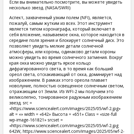
Если вы внимательно посмотрите, вы можете увидеть
несколько звезд. (NASA/SWRI)
Аспект, захваченный узким полем (NFI), является,
пожалуй, самым жутким из всех. Этот инструмент
является типом коронаграфа, который включает в
себя вложение, называемое окна, которое находится в
середине поля зрения и блокирует солнечный диск. Это
позволяет увидеть мелкие детали солнечной
атмосферы, или короны, одинаково детали короны
можно увидеть во время солнечного затмения. Вокруг
края окка можно увидеть яркое кольцо
дифрагированного света, в то время как больший
ореол света, отскакивающий от окка, доминирует над
изображением. В рамках этого ореола плавает
новолуние, полностью освещенное солнечным светом,
отражающим от Земли. Из WFI-2 мы получаем это
великолепно, тонированное радужным изображением
звезд. src =
«https://www.sciencealert.com/images/2025/05/wf-2.jpg»
alt = «» width = «642» Высота = «651» Class = «size-full
wp-image-161821» srcset =
«https://www.sciencealert.com/images/2025/05/wf-2.jpg
642W, https://www.sciencealert.com/images/2025/05/wf-2-