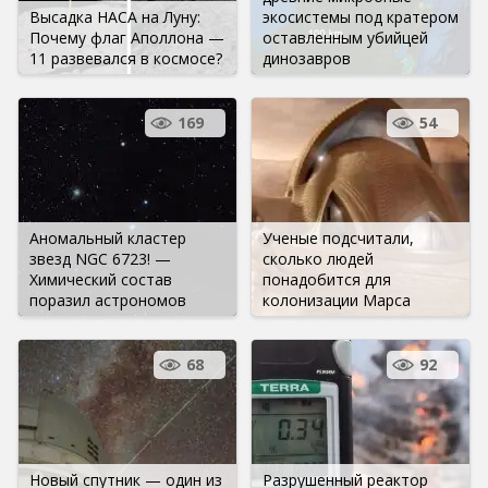
Высадка НАСА на Луну:
экосистемы под кратером
Почему флаг Аполлона —
оставленным убийцей
11 развевался в космосе?
динозавров
169
54
Аномальный кластер
Ученые подсчитали,
звезд NGC 6723! —
сколько людей
Химический состав
понадобится для
поразил астрономов
колонизации Марса
68
92
Новый спутник — один из
Разрушенный реактор