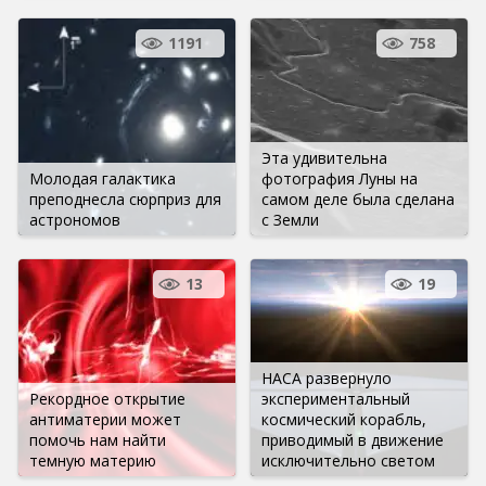
1191
758
Эта удивительна
Молодая галактика
фотография Луны на
преподнесла сюрприз для
самом деле была сделана
астрономов
с Земли
13
19
НАСА развернуло
Рекордное открытие
экспериментальный
антиматерии может
космический корабль,
помочь нам найти
приводимый в движение
темную материю
исключительно светом