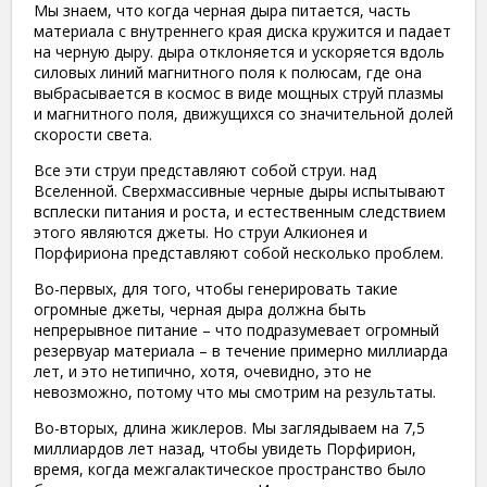
Мы знаем, что когда черная дыра питается, часть
материала с внутреннего края диска кружится и падает
на черную дыру. дыра отклоняется и ускоряется вдоль
силовых линий магнитного поля к полюсам, где она
выбрасывается в космос в виде мощных струй плазмы
и магнитного поля, движущихся со значительной долей
скорости света.
Все эти струи представляют собой струи. над
Вселенной. Сверхмассивные черные дыры испытывают
всплески питания и роста, и естественным следствием
этого являются джеты. Но струи Алкионея и
Порфириона представляют собой несколько проблем.
Во-первых, для того, чтобы генерировать такие
огромные джеты, черная дыра должна быть
непрерывное питание – что подразумевает огромный
резервуар материала – в течение примерно миллиарда
лет, и это нетипично, хотя, очевидно, это не
невозможно, потому что мы смотрим на результаты.
Во-вторых, длина жиклеров. Мы заглядываем на 7,5
миллиардов лет назад, чтобы увидеть Порфирион,
время, когда межгалактическое пространство было