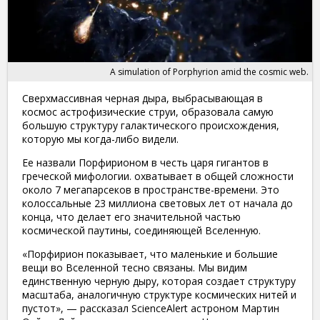
A simulation of Porphyrion amid the cosmic web.
Сверхмассивная черная дыра, выбрасывающая в
космос астрофизические струи, образовала самую
большую структуру галактического происхождения,
которую мы когда-либо видели.
Ее назвали Порфирионом в честь царя гигантов в
греческой мифологии. охватывает в общей сложности
около 7 мегапарсеков в пространстве-времени. Это
колоссальные 23 миллиона световых лет от начала до
конца,
что делает его значительной частью
космической паутины,
соединяющей Вселенную.
«Порфирион показывает, что маленькие и большие
вещи во Вселенной тесно связаны. Мы видим
единственную черную дыру, которая создает структуру
масштаба, аналогичную структуре космических нитей и
пустот», — рассказал ScienceAlert астроном Мартин