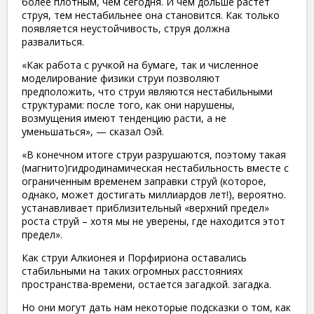
более плотным, чем сегодня. И чем дольше растет
струя, тем нестабильнее она становится. Как только
появляется неустойчивость, струя должна
развалиться.
«Как работа с ручкой на бумаге, так и численное
моделирование физики струи позволяют
предположить, что струи являются нестабильными
структурами: после того, как они нарушены,
возмущения имеют тенденцию расти, а не
уменьшаться», — сказал Оэй.
«В конечном итоге струи разрушаются, поэтому такая
(магнито)гидродинамическая нестабильность вместе с
ограниченным временем заправки струй (которое,
однако, может достигать миллиардов лет!), вероятно.
устанавливает приблизительный «верхний предел»
роста струй – хотя мы не уверены, где находится этот
предел».
Как струи Алкионея и Порфириона оставались
стабильными на таких огромных расстояниях
пространства-времени, остается загадкой. загадка.
Но они могут дать нам некоторые подсказки о том, как