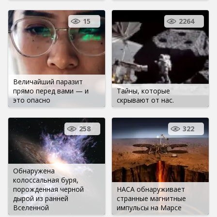
15
2264
Величайший паразит
прямо перед вами — и
Тайны, которые
это опасно
скрывают от нас.
258
322
Обнаружена
колоссальная буря,
порожденная черной
НАСА обнаруживает
дырой из ранней
странные магнитные
Вселенной
импульсы на Марсе