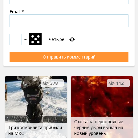
Email
*
−
=
четыре
378
112
Охота на первородные
Три космонавта прибыли
черные дыры вышла на
на МКС
новый уровень