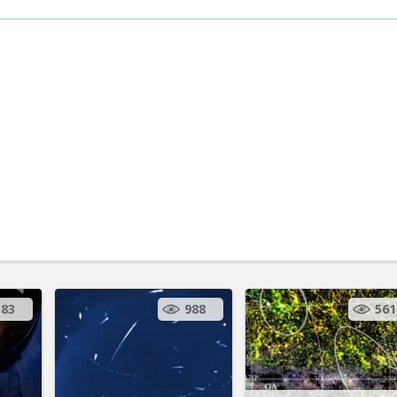
183
988
561