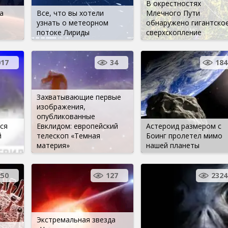
В окрестностях
а
Все, что вы хотели
Млечного Пути
узнать о метеорном
обнаружено гигантско
потоке Лириды
сверхскопление
017
34
184
Захватывающие первые
изображения,
опубликованные
ся
Евклидом: европейский
Астероид размером с
й
телескоп «Темная
Боинг пролетел мимо
материя»
нашей планеты
250
127
2324
Экстремальная звезда