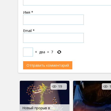
Имя
*
Email
*
+
два
=
7
19
Новый прорыв в