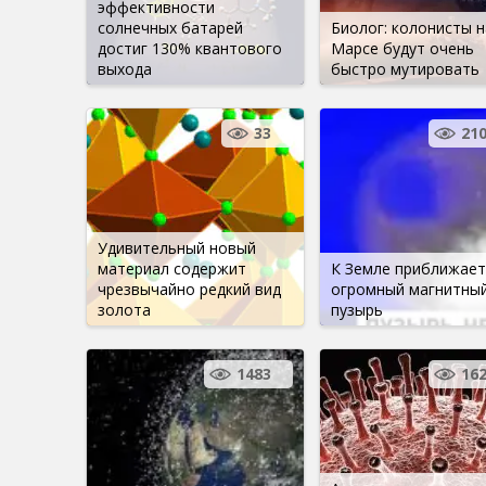
эффективности
солнечных батарей
Биолог: колонисты н
достиг 130% квантового
Марсе будут очень
выхода
быстро мутировать
33
21
Удивительный новый
материал содержит
К Земле приближает
чрезвычайно редкий вид
огромный магнитны
золота
пузырь
1483
16