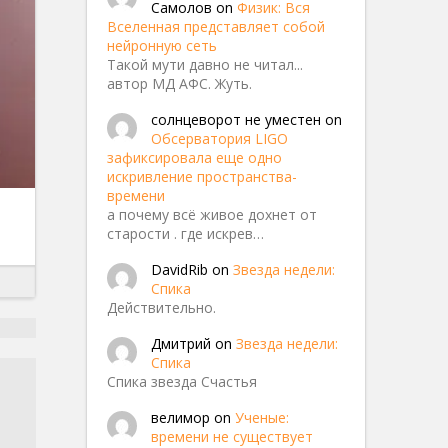
Самолов
on
Физик: Вся
Вселенная представляет собой
нейронную сеть
Такой мути давно не читал...
автор МД АФС. Жуть.
солнцеворот не уместен
on
Обсерватория LIGO
зафиксировала еще одно
искривление пространства-
времени
а почему всё живое дохнет от
старости . где искрев…
DavidRib
on
Звезда недели:
field.
Спика
Действительно.
Дмитрий
on
Звезда недели:
Спика
Спика звезда Счастья
велимор
on
Ученые:
времени не существует