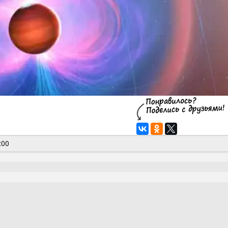
:00
An artist’s impression of a hot Jupiter’s magnetic 