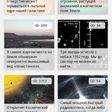
отверстий может
огромной, растущей
скрываться в пыльной
аномалией в магнитном
ядре нашей галактики
поле Земли
209
44
В самом жарком месте на
Три звезды исчезли с
Земле обнаружен
неба в 1952 году. Мы до
невероятно выносливый
сих пор не можем их
вид членистоногих
найти.
3753
54
Самый мощный быстрый
Открытие! Космический
радиовсплеск, когда-либо