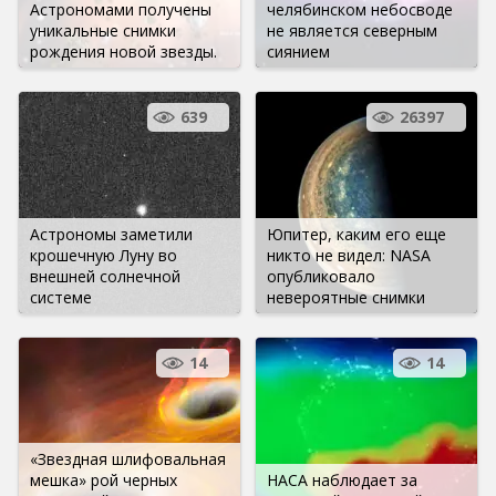
Астрономами получены
челябинском небосводе
уникальные снимки
не является северным
рождения новой звезды.
сиянием
639
26397
Астрономы заметили
Юпитер, каким его еще
крошечную Луну во
никто не видел: NASA
внешней солнечной
опубликовало
системе
невероятные снимки
14
14
«Звездная шлифовальная
мешка» рой черных
НАСА наблюдает за