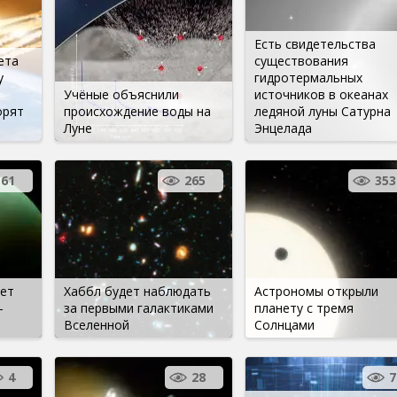
Есть свидетельства
ета
существования
у
гидротермальных
Учёные объяснили
источников в океанах
орят
происхождение воды на
ледяной луны Сатурна
Луне
Энцелада
161
265
353
дет
Хаббл будет наблюдать
Астрономы открыли
—
за первыми галактиками
планету с тремя
Вселенной
Солнцами
4
28
7