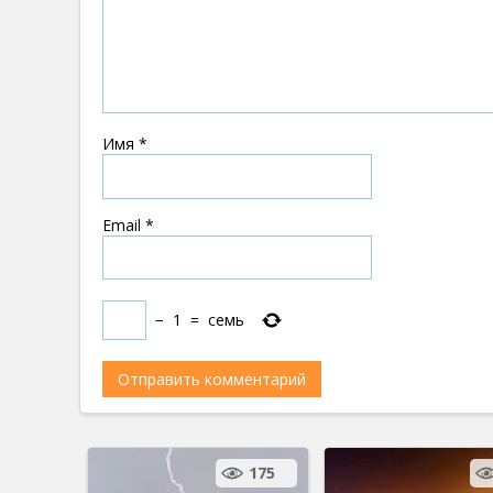
Имя
*
Email
*
−
1
=
семь
175