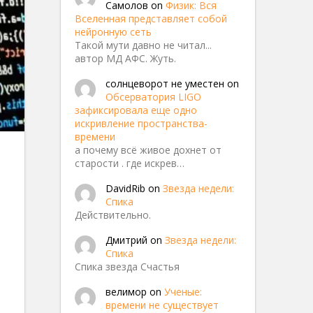
Самолов
on
Физик: Вся
Вселенная представляет собой
нейронную сеть
Такой мути давно не читал...
автор МД АФС. Жуть.
солнцеворот не уместен
on
Обсерватория LIGO
зафиксировала еще одно
искривление пространства-
времени
а почему всё живое дохнет от
старости . где искрев…
DavidRib
on
Звезда недели:
Спика
Действительно.
й код
Дмитрий
on
Звезда недели:
Спика
Спика звезда Счастья
велимор
on
Ученые:
времени не существует