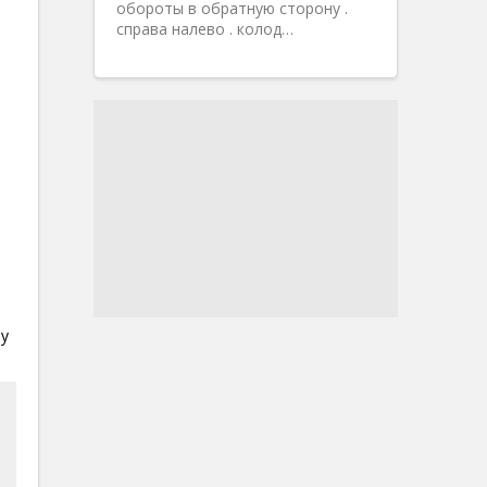
обороты в обратную сторону .
справа налево . колод…
му