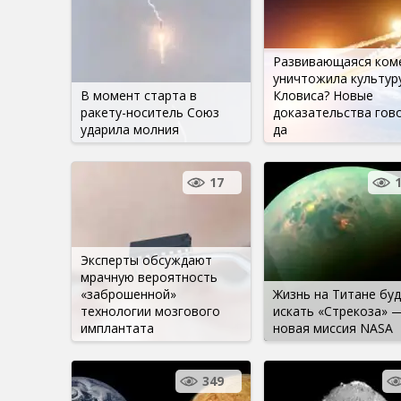
Развивающаяся ком
уничтожила культур
В момент старта в
Кловиса? Новые
ракету-носитель Союз
доказательства гов
ударила молния
да
17
Эксперты обсуждают
мрачную вероятность
«заброшенной»
Жизнь на Титане бу
технологии мозгового
искать «Стрекоза» 
имплантата
новая миссия NASA
349