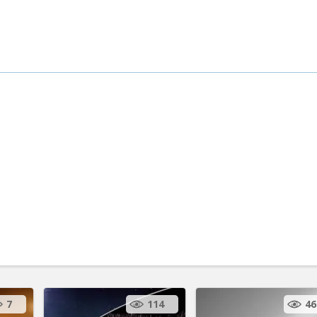
7
114
46