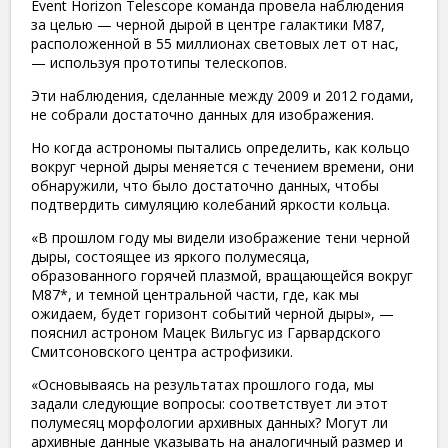
Event Horizon Telescope команда провела наблюдения
за целью — черной дырой в центре галактики M87,
расположенной в 55 миллионах световых лет от нас,
— используя прототипы телескопов.
Эти наблюдения, сделанные между 2009 и 2012 годами,
не собрали достаточно данных для изображения.
Но когда астрономы пытались определить, как кольцо
вокруг черной дыры меняется с течением времени, они
обнаружили, что было достаточно данных, чтобы
подтвердить симуляцию колебаний яркости кольца.
«В прошлом году мы видели изображение тени черной
дыры, состоящее из яркого полумесяца,
образованного горячей плазмой, вращающейся вокруг
M87*, и темной центральной части, где, как мы
ожидаем, будет горизонт событий черной дыры», —
пояснил астроном Мацек Вильгус из Гарвардского
Смитсоновского центра астрофизики.
«Основываясь на результатах прошлого года, мы
задали следующие вопросы: соответствует ли этот
полумесяц морфологии архивных данных? Могут ли
архивные данные указывать на аналогичный размер и