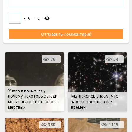
×
6
=
6
76
54
Ученые выясняют,
почему некоторые люди
Мы наконец знаем, что
могут «слышать» голоса
зажгло свет на заре
мертвых
времен
380
1115