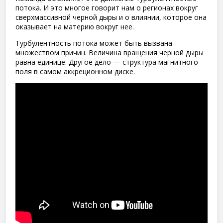
потока. И это многое говорит нам о регионах вокруг
сверхмассивной черной дыры и о влиянии, которое она
оказывает на материю вокруг нее.
Турбулентность потока может быть вызвана
множеством причин. Величина вращения черной дыры
равна единице. Другое дело — структура магнитного
поля в самом аккреционном диске.