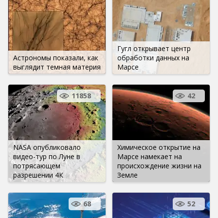
Гугл открывает центр
Астрономы показали, как
обработки данных на
выглядит темная материя
Марсе
11858
42
NASA опубликовало
Химическое открытие на
видео-тур по Луне в
Марсе намекает на
потрясающем
происхождение жизни на
разрешении 4К
Земле
68
52