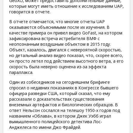
GeoXO, может предоставить дополнительные данные,
которые могут иметь отношение к исследованиям UAP,
говорится в отчете.
В отчете отмечается, что многие отчеты UAP
оказываются объяснимыми после их изучения. В
качестве примера он привел видео GoFast, на котором
зафиксирована встреча истребителя ВМФ с
неопознанным воздушным объектом в 2015 году.
Объект, казалось, двигался с невероятной скоростью,
но детальный анализ видео показал, что, скорее всего,
он просто летел под действием высотного ветра, а его
скорость была неверно оценена из-за эффекта
параллакса.
Один из собеседников на сегодняшнем брифинге
спросил о недавних показаниях в Конгрессе бывшего
офицера разведки США, который сказал, что ему
рассказали о доказательствах существования
внеземных артефактов и биологических образцов. В
ответ Нельсон сослался на телешоу 1950-х годов под
названием «Облава», в котором Джек Уэбб играл
вымышленного полицейского детектива Лос-
Анджелеса по имени Джо Фрайдей.