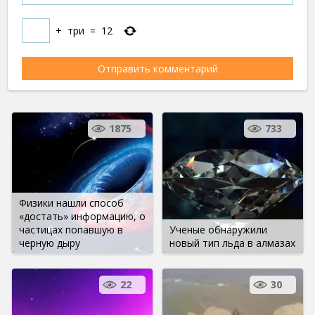
+
три
=
12
1875
733
Физики нашли способ
«достать» информацию, о
частицах попавшую в
Ученые обнаружили
черную дыру
новый тип льда в алмазах
22
30