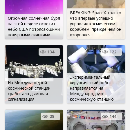
BREAKING: SpaceX только
Огромная солнечная буря
что впервые успешно
на этой неделе осветит
управлял космическим
небо США потрясающими
кораблем, прежде чем он
полярными сияниями
взорвался
134
122
Экспериментальный
На Международной
хирургический робот
космической станции
направляется на
сработала дымовая
Международную
сигнализация
космическую станцию
28
144