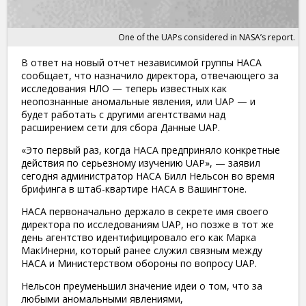
One of the UAPs considered in NASA’s report.
В ответ на новый отчет независимой группы НАСА
сообщает, что назначило директора, отвечающего за
исследования НЛО — теперь известных как
неопознанные аномальные явления, или UAP — и
будет работать с другими агентствами над
расширением сети для сбора Данные UAP.
«Это первый раз, когда НАСА предприняло конкретные
действия по серьезному изучению UAP», — заявил
сегодня администратор НАСА Билл Нельсон во время
брифинга в штаб-квартире НАСА в Вашингтоне.
НАСА первоначально держало в секрете имя своего
директора по исследованиям UAP, но позже в тот же
день агентство идентифицировало его как Марка
МакИнерни, который ранее служил связным между
НАСА и Министерством обороны по вопросу UAP.
Нельсон преуменьшил значение идеи о том, что за
любыми аномальными явлениями,