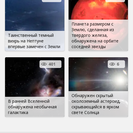
Планета размером с
Землю, сделанная из
Таинственный темный
твердого железа,
вихрь на Нептуне
обнаружена на орбите
впервые замечен с Земли
соседней звезды
401
6
Обнаружен скрытый
В ранней Вселенной
околоземный астероид,
обнаружена необычная
скрывающийся в ярком
галактика
свете Солнца