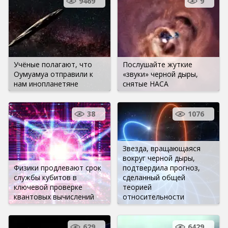
9469
9
Учёные полагают, что
Послушайте жуткие
Оумуамуа отправили к
«звуки» черной дыры,
нам инопланетяне
снятые НАСА
38
1076
Звезда, вращающаяся
вокруг черной дыры,
Физики продлевают срок
подтвердила прогноз,
службы кубитов в
сделанный общей
ключевой проверке
теорией
квантовых вычислений
относительности
629
6429