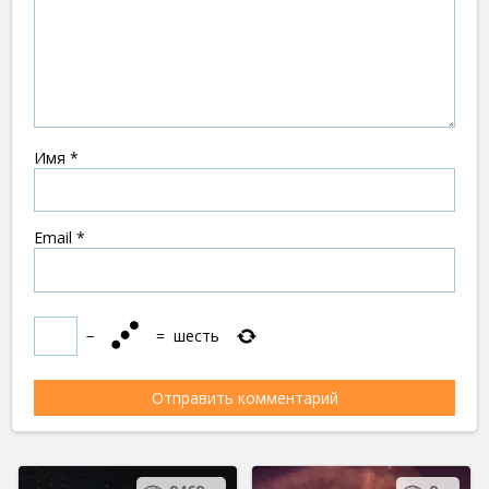
Имя
*
Email
*
−
=
шесть