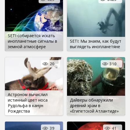
SETI собирается искать
инопланетные сигналы в
SETI: Мы знаем, как будут
земной атмосфере
выглядеть инопланетяне
20
310
Астроном вычислил
истинный цвет носа
Дайверы обнаружили
Рудольфа в канун
древний храм в
Рождества
«Египетской Атлантиде»
39
41