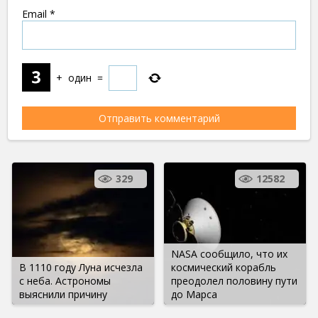
Email
*
+
один
=
329
12582
NASA сообщило, что их
В 1110 году Луна исчезла
космический корабль
с неба. Астрономы
преодолел половину пути
выяснили причину
до Марса