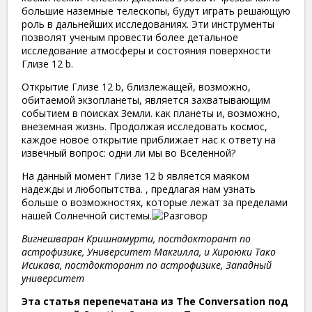
большие наземные телескопы, будут играть решающую
роль в дальнейших исследованиях. Эти инструменты
позволят ученым провести более детальное
исследование атмосферы и состояния поверхности
Глизе 12 b.
Открытие Глизе 12 b, близлежащей, возможно,
обитаемой экзопланеты, является захватывающим
событием в поисках Земли. как планеты и, возможно,
внеземная жизнь. Продолжая исследовать космос,
каждое новое открытие приближает нас к ответу на
извечный вопрос: одни ли мы во Вселенной?
На данный момент Глизе 12 b является маяком
надежды и любопытства. , предлагая нам узнать
больше о возможностях, которые лежат за пределами
нашей Солнечной системы.
Вигнешваран Кришнамурти, постдокторант по
астрофизике, Университет Макгилла, и Хироюки Тако
Исикава, постдокторант по астрофизике, Западный
университет
Эта статья перепечатана из The Conversation под