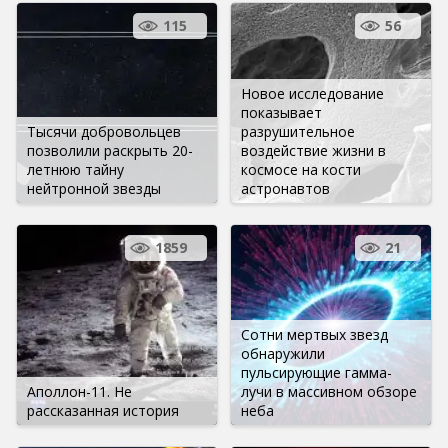
115
56
Новое исследование
показывает
Тысячи добровольцев
разрушительное
позволили раскрыть 20-
воздействие жизни в
летнюю тайну
космосе на кости
нейтронной звезды
астронавтов
1859
21
Сотни мертвых звезд
обнаружили
пульсирующие гамма-
Аполлон-11. Не
лучи в массивном обзоре
рассказанная история
неба