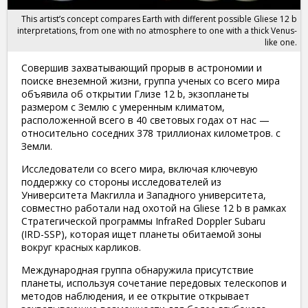
This artist’s concept compares Earth with different possible Gliese 12 b
interpretations, from one with no atmosphere to one with a thick Venus-
like one.
Совершив захватывающий прорыв в астрономии и
поиске внеземной жизни, группа ученых со всего мира
объявила об открытии Глизе 12 b, экзопланеты
размером с Землю с умеренным климатом,
расположенной всего в 40 световых годах от нас —
относительно соседних 378 триллионах километров. с
Земли.
Исследователи со всего мира, включая ключевую
поддержку со стороны исследователей из
Университета Макгилла и Западного университета,
совместно работали над охотой на Gliese 12 b в рамках
Стратегической программы InfraRed Doppler Subaru
(IRD-SSP), которая ищет планеты обитаемой зоны
вокруг красных карликов.
Международная группа обнаружила присутствие
планеты, используя сочетание передовых телескопов и
методов наблюдения, и ее открытие открывает