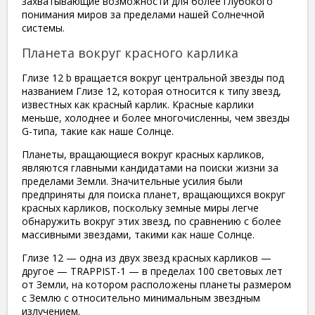
захватывающие возможности для более глубокого
понимания миров за пределами нашей Солнечной
системы.
Планета вокруг красного карлика
Глизе 12 b вращается вокруг центральной звезды под
названием Глизе 12, которая относится к типу звезд,
известных как красный карлик. Красные карлики
меньше, холоднее и более многочисленны, чем звезды
G-типа, такие как наше Солнце.
Планеты, вращающиеся вокруг красных карликов,
являются главными кандидатами на поиски жизни за
пределами Земли. Значительные усилия были
предприняты для поиска планет, вращающихся вокруг
красных карликов, поскольку земные миры легче
обнаружить вокруг этих звезд, по сравнению с более
массивными звездами, такими как наше Солнце.
Глизе 12 — одна из двух звезд красных карликов —
другое — TRAPPIST-1 — в пределах 100 световых лет
от Земли, на котором расположены планеты размером
с Землю с относительно минимальным звездным
излучением.