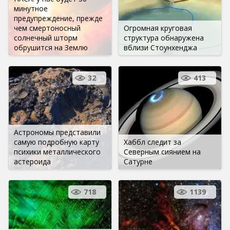
минутное
предупреждение, прежде
чем смертоносный
Огромная круговая
солнечный шторм
структура обнаружена
обрушится на Землю
вблизи Стоунхенджа
32
413
Астрономы представили
самую подробную карту
Хаббл следит за
психики металлического
Северным сиянием на
астероида
Сатурне
718
1139