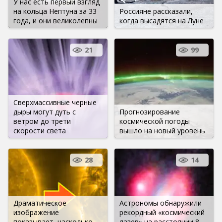
У нас есть первый взгляд
на кольца Нептуна за 33
Россияне рассказали,
года, и они великолепны
когда высадятся на Луне
21
99
Сверхмассивные черные
дыры могут дуть с
Прогнозирование
ветром до трети
космической погоды
скорости света
вышло на новый уровень
28
14
Драматическое
Астрономы обнаружили
изображение
рекордный «космический
показывает, насколько
лазер» на расстоянии 8