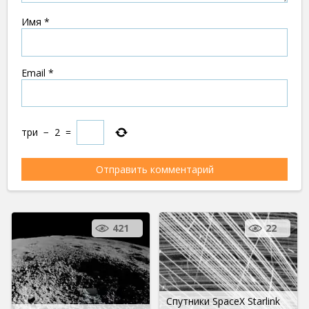
Имя
*
Email
*
три
−
2
=
421
22
Спутники SpaceX Starlink