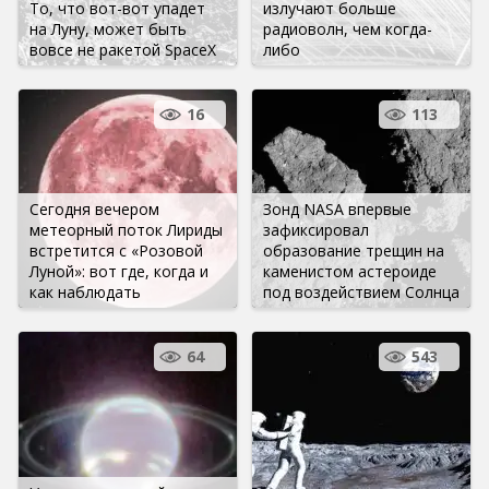
То, что вот-вот упадет
излучают больше
на Луну, может быть
радиоволн, чем когда-
вовсе не ракетой SpaceX
либо
16
113
Сегодня вечером
Зонд NASA впервые
метеорный поток Лириды
зафиксировал
встретится с «Розовой
образование трещин на
Луной»: вот где, когда и
каменистом астероиде
как наблюдать
под воздействием Солнца
64
543