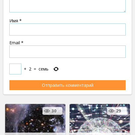
Имя
*
Email
*
+
2
=
семь
30
29