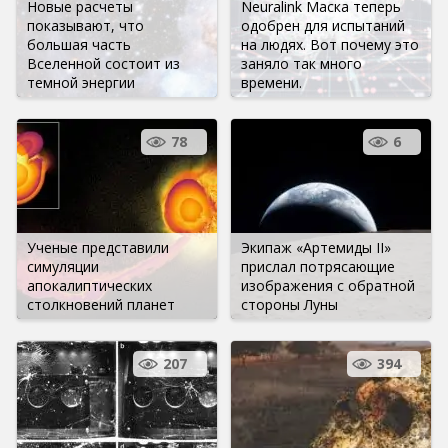
Новые расчеты
Neuralink Маска теперь
показывают, что
одобрен для испытаний
большая часть
на людях. Вот почему это
Вселенной состоит из
заняло так много
темной энергии
времени.
78
6
Ученые представили
Экипаж «Артемиды II»
симуляции
прислал потрясающие
апокалиптических
изображения с обратной
столкновений планет
стороны Луны
207
394