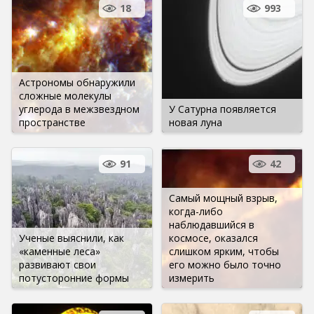
18
993
Астрономы обнаружили
сложные молекулы
углерода в межзвездном
У Сатурна появляется
пространстве
новая луна
91
42
Самый мощный взрыв,
когда-либо
наблюдавшийся в
Ученые выяснили, как
космосе, оказался
«каменные леса»
слишком ярким, чтобы
развивают свои
его можно было точно
потусторонние формы
измерить