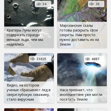
34
26
Марсианские скалы
Кратеры Луны могут
готовы раскрыть свои
содержать гораздо
секреты. Нам просто
меньше льда, чем мы
нужно доставить их на
надеялись
Землю
33825
4887
Видео, на котором
ученые сбрасывают лед в
Наса признает, что
сверхглубокую скважину,
инопланетяне уже могли
стало вирусным
посетить Землю