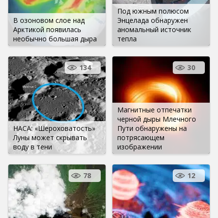
Под южным полюсом
В озоновом слое над
Энцелада обнаружен
Арктикой появилась
аномальный источник
необычно большая дыра
тепла
134
30
Магнитные отпечатки
черной дыры Млечного
НАСА: «Шероховатость»
Пути обнаружены на
Луны может скрывать
потрясающем
воду в тени
изображении
78
12