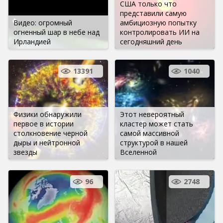
США только что
представили самую
Видео: огромный
амбициозную попытку
огненный шар в небе над
контролировать ИИ на
Ирландией
сегодняшний день
13391
1040
Физики обнаружили
Этот невероятный
первое в истории
кластер может стать
столкновение черной
самой массивной
дыры и нейтронной
структурой в нашей
звезды
Вселенной
96
2748