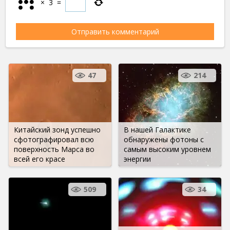
×
3
=
47
214
Китайский зонд успешно
В нашей Галактике
сфотографировал всю
обнаружены фотоны с
поверхность Марса во
самым высоким уровнем
всей его красе
энергии
509
34