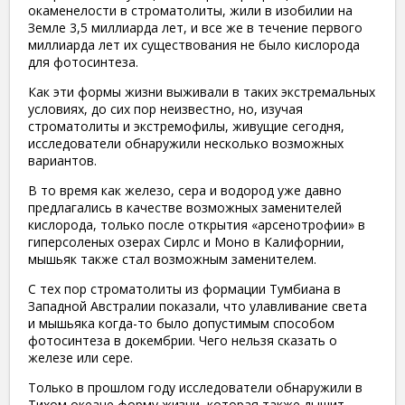
окаменелости в строматолиты, жили в изобилии на
Земле 3,5 миллиарда лет, и все же в течение первого
миллиарда лет их существования не было кислорода
для фотосинтеза.
Как эти формы жизни выживали в таких экстремальных
условиях, до сих пор неизвестно, но, изучая
строматолиты и экстремофилы, живущие сегодня,
исследователи обнаружили несколько возможных
вариантов.
В то время как железо, сера и водород уже давно
предлагались в качестве возможных заменителей
кислорода, только после открытия «арсенотрофии» в
гиперсоленых озерах Сирлс и Моно в Калифорнии,
мышьяк также стал возможным заменителем.
С тех пор строматолиты из формации Тумбиана в
Западной Австралии показали, что улавливание света
и мышьяка когда-то было допустимым способом
фотосинтеза в докембрии. Чего нельзя сказать о
железе или сере.
Только в прошлом году исследователи обнаружили в
Тихом океане форму жизни, которая также дышит