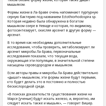
мышьяком.
Формы жизни в Ла-Браве очень напоминают пурпурную
серную бактерию под названием Ectothiorhodospira sp.
Которая недавно была обнаружена в богатом
мышьяком озере в Неваде и которая, по-видимому,
фотосинтезирует, окисляя арсенит в другую форму —
арсенат.
В то время как необходимы дополнительные
исследования, чтобы проверить, метаболизируют ли
арсенит микробы Ла-Брава, первоначальные
исследования показали, что текущая вода,
окружающая эти популяции, в значительной степени
насыщены сероводородом и мышьяком.
Если авторы правы и микробы Ла-Брава действительно
«дышат» мышьяком, эти формы жизни будут первыми,
кто будет делать это в постоянно и полностью
бескислородной среде.
«В поисках доказательств существования жизни на
Марсе [ученые] будут искать железо, и, вероятно, им
следует искать также и мышьяк», — говорит Вишер.