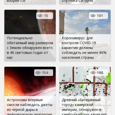
взорвется
спутника Сатурна
15
101
Потенциально
Коронавирус: для
обитаемый мир размером
контроля COVID-19
с Землю обнаружен всего
карантин должны
в 40 световых годах от
соблюдать не менее 80%
нас
населения страны
154
188
Астрономы впервые
Древний «Затерянный
смогли наблюдать джеты
город» кхмерской
из черной дыры в
империи, обнаружен в
инфракрасном диапазоне
камбоджийских джунглях