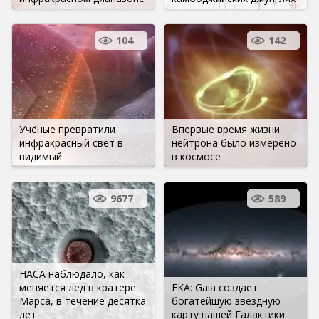
104
142
Учёные превратили
Впервые время жизни
инфракрасный свет в
нейтрона было измерено
видимый
в космосе
9677
589
НАСА наблюдало, как
меняется лед в кратере
ЕКА: Gaia создает
Марса, в течение десятка
богатейшую звездную
лет
карту нашей Галактики