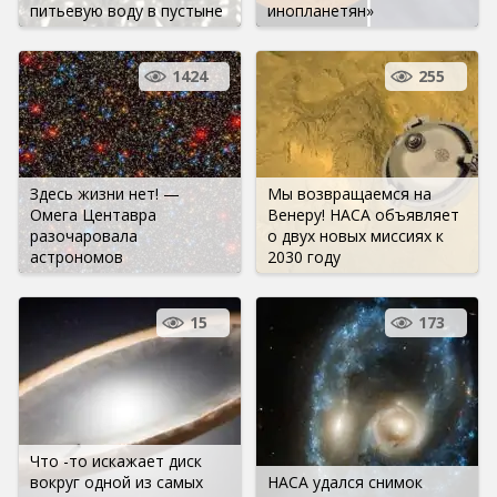
питьевую воду в пустыне
инопланетян»
1424
255
Здесь жизни нет! —
Мы возвращаемся на
Омега Центавра
Венеру! НАСА объявляет
разочаровала
о двух новых миссиях к
астрономов
2030 году
15
173
Что -то искажает диск
вокруг одной из самых
НАСА удался снимок