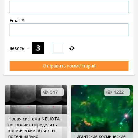
Email
*
девять
+
=
517
1222
Новая система NELIOTA
позволяет определять
космические объекты
потенциально
Гигантские космические