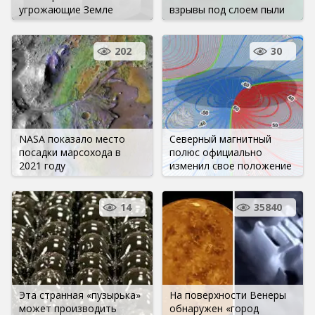
угрожающие Земле
взрывы под слоем пыли
202
30
NASA показало место
Северный магнитный
посадки марсохода в
полюс официально
2021 году
изменил свое положение
14
35840
Эта странная «пузырька»
На поверхности Венеры
может производить
обнаружен «город