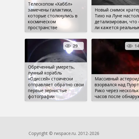
Телескопом «Хаббл»
замечены галактики,
Новый снимок крате
которые столкнулись в
Тихо на Луне настол
космическом
детализирован, что 
пространстве
ли кажется реальны
29
1
Обреченный умереть,
лунный корабль
«Одиссей» стоически
Массивный астерои
отправляет обратно свои
взорвался над Пуэр
первые зернистые
Рико через нескольк
фотографии
часов после обнару
Copyright © rwspace.ru. 2012-2026