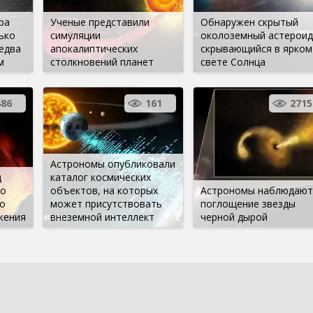
ра
Ученые представили
Обнаружен скрытый
ько
симуляции
околоземный астероид
едва
апокалиптических
скрывающийся в ярком
м
столкновений планет
свете Солнца
486
161
2715
Астрономы опубликовали
д
каталог космических
то
объектов, на которых
Астрономы наблюдают
о
может присутствовать
поглощение звезды
жения
внеземной интеллект
черной дырой