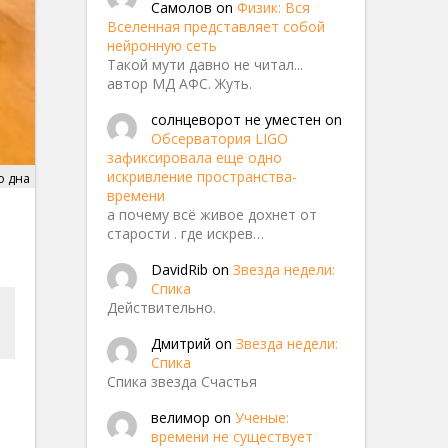
Самолов
on
Физик: Вся
Вселенная представляет собой
нейронную сеть
Такой мути давно не читал...
автор МД АФС. Жуть.
солнцеворот не уместен
on
Обсерватория LIGO
зафиксировала еще одно
искривление пространства-
о дна
времени
а почему всё живое дохнет от
старости . где искрев…
DavidRib
on
Звезда недели:
Спика
Действительно.
Дмитрий
on
Звезда недели:
Спика
Спика звезда Счастья
велимор
on
Ученые:
времени не существует