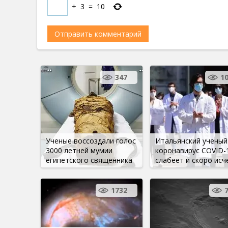
+
3
=
10
347
1
Ученые воссоздали голос
Итальянский ученый
3000 летней мумии
коронавирус COVID-
египетского священника
слабеет и скоро исч
1732