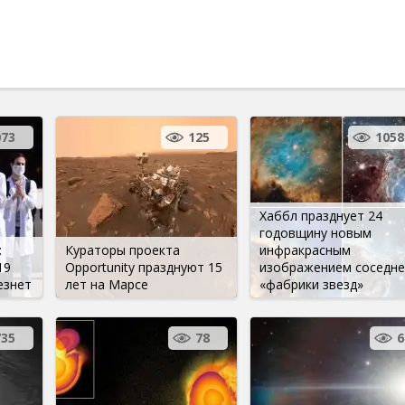
073
125
1058
Хаббл празднует 24
годовщину новым
:
Кураторы проекта
инфракрасным
19
Opportunity празднуют 15
изображением соседне
езнет
лет на Марсе
«фабрики звезд»
735
78
6