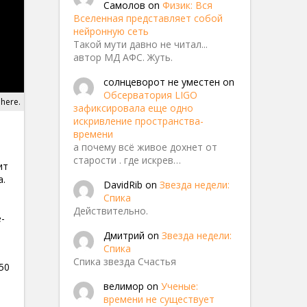
Самолов
on
Физик: Вся
Вселенная представляет собой
нейронную сеть
Такой мути давно не читал...
автор МД АФС. Жуть.
солнцеворот не уместен
on
Обсерватория LIGO
phere.
зафиксировала еще одно
искривление пространства-
времени
а почему всё живое дохнет от
старости . где искрев…
ит
а.
DavidRib
on
Звезда недели:
Спика
Действительно.
e-
Дмитрий
on
Звезда недели:
Спика
Спика звезда Счастья
50
велимор
on
Ученые:
времени не существует