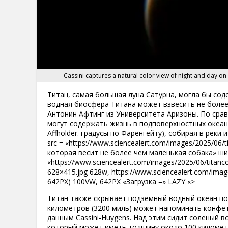
Cassini captures a natural color view of night and day o
Титан, самая большая луна Сатурна, могла бы со
водная биосфера Титана может взвесить не более
Антонин Афтинг из Университета Аризоны. По сра
могут содержать жизнь в подповерхностных океан
Affholder. градусы по Фаренгейту), собирая в реки
src = «https://www.sciencealert.com/images/2025/06
которая весит не более чем маленькая собака» шир
«https://www.sciencealert.com/images/2025/06/titanco
628×415.jpg 628w, https://www.sciencealert.com/ima
642PX) 100VW, 642PX «Загрузка =» LAZY «>
Титан также скрывает подземный водный океан по
километров (3200 миль) может напоминать конфет
данным Cassini-Huygens. Над этим сидит соленый 
который может иметь толщину около 100 километров.