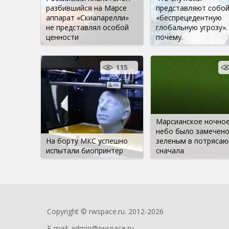
разбившийся на Марсе
представляют собо
аппарат «Скиапарелли»
«беспрецедентную
не представлял особой
глобальную угрозу».
ценности
почему.
115
Марсианское ночно
небо было замечен
На борту МКС успешно
зеленым в потряса
испытали биопринтер
сначала
Copyright © rwspace.ru. 2012-2026
E-mail:
admin@rwspace.ru