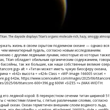
n Titan. The dayside displays Titan’s organic-molecule-rich, hazy, smoggy atmos
держать жизнь в своем скрытом подземном океане — однако вся
 чем миниатюрный пудель, согласно новым исследованиям.
внению с другими ледяными лунами, некоторые из которых также
ах, Titan обладает обильным органическим содержанием, говор
 и бассейны, так же большие, как наши собственные великие озер
/titancore.jpg» alt = «Титан может иметь чужую биосферу океана,
ина = «642» высота = «424» Class = «WP-Image-166005 srcset =
re.jpg 642w, https://www.sciencealert.com/images/2025/06/titancor
ges/2025/06/titancore-600×396.jpg 600W «SIZES =» (MAX-WIDTH:
д его ледяной корой. В перекрестном сечении титан шириной 51
ы с челюстями планеты, с пятью различными слоями, согласно
водный океан. Океан герметичен внешним слоем водяного льда,
 aria-describedby = «caption-attachment-166003» style = «width: