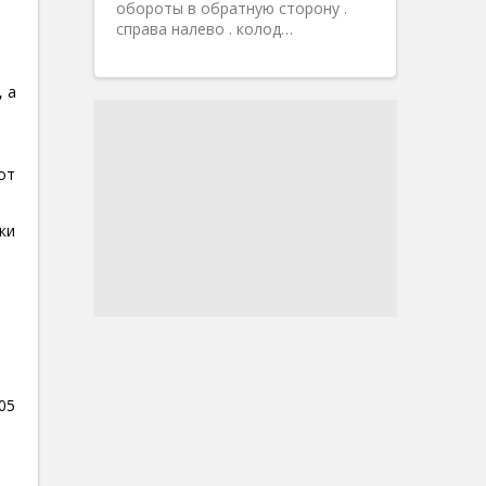
обороты в обратную сторону .
справа налево . колод…
 а
от
ки
05