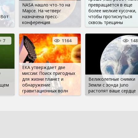
й
NASA нашло что-то на
превращается в еще
Марсе. На четверг
более мелкие кусочки,
 Вот
назначена пресс-
чтобы протиснуться
конференция
сквозь трещины
7
1164
148
ЕКА утверждает две
е
миссии: Поиск пригодных
о
для жизни планет и
Великолепные снимки
ющем
обнаружение
Земли с зонда Juno
гравитационных волн
растопят ваше сердце