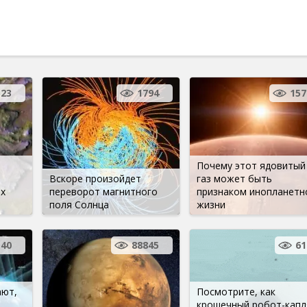
23
1794
157
Почему этот ядовитый
Вскоре произойдет
газ может быть
х
переворот магнитного
признаком инопланетн
поля Солнца
жизни
40
88845
61
ают,
Посмотрите, как
крошечный робот-капл