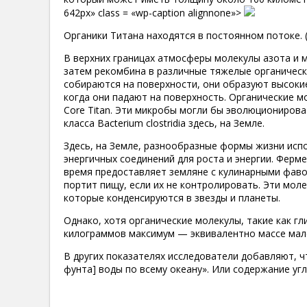
642px» class = «wp-caption alignnone»>
Органики Титана находятся в постоянном потоке. (N
В верхних границах атмосферы молекулы азота и 
затем рекомбина в различные тяжелые органическ
собираются на поверхности, они образуют высоки
когда они падают на поверхность. Органические м
Core Titan. Эти микробы могли бы эволюционирова
класса Bacterium clostridia здесь, на Земле.
Здесь, на Земле, разнообразные формы жизни исп
энергичных соединений для роста и энергии. Ферм
время предоставляет земляне с кулинарными фавор
портит пищу, если их не контролировать. Эти моле
которые конденсируются в звезды и планеты.
Однако, хотя органические молекулы, такие как г
килограммов максимум — эквивалентно массе мал
В других показателях исследователи добавляют, чт
фунта] воды по всему океану». Или содержание уг