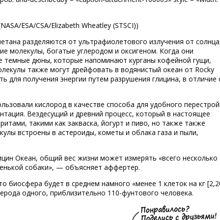
ASA/ESA/CSA/Elizabeth Wheatley (STSCI))
метана разделяются от ультрафиолетового излучения от солнца,
ие молекулы, богатые углеродом и оксигеном. Когда они
е темные дюны, которые напоминают курганы кофейной гущи,
олекулы также могут дрейфовать в водянистый океан от Rocky
ть для получения энергии путем разрушения глицина, в отличие 
ользовали кислород в качестве способа для удобного перестрой
ентация. Вездесущий и древний процесс, который в настоящее
итами, такими как закваска, йогурт и пиво, но также также
кулы встроены в астероиды, кометы и облака газа и пыли,
лицин Океан, общий вес жизни может измерять «всего несколько
енькой собаки», — объясняет аффертер.
о биосфера будет в среднем намного «менее 1 клеток на кг [2,2
лерода одного, приблизительно 110-фунтового человека.