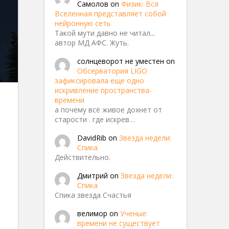
Самолов
on
Физик: Вся
Вселенная представляет собой
нейронную сеть
Такой мути давно не читал...
автор МД АФС. Жуть.
солнцеворот не уместен
on
Обсерватория LIGO
зафиксировала еще одно
искривление пространства-
времени
а почему всё живое дохнет от
старости . где искрев…
lunie
DavidRib
on
Звезда недели:
Спика
Действительно.
Дмитрий
on
Звезда недели:
Спика
Спика звезда Счастья
велимор
on
Ученые:
времени не существует