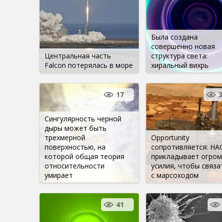
Была создана
совершенно новая
Центральная часть
структура света:
Falcon потерялась в море
хиральный вихрь
17
Сингулярность черной
дыры может быть
трехмерной
Opportunity
поверхностью, на
сопротивляется: НА
которой общая теория
прикладывает огро
относительности
усилия, чтобы связа
умирает
с марсоходом
41