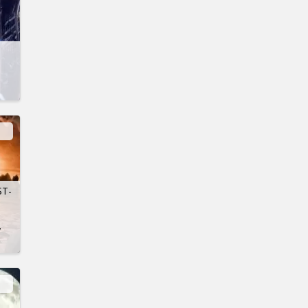
ST-
у