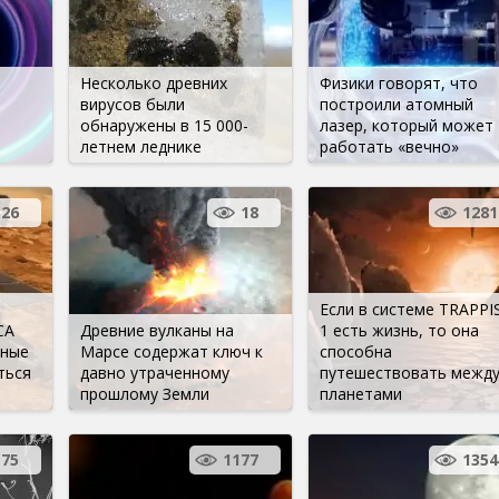
Несколько древних
Физики говорят, что
вирусов были
построили атомный
обнаружены в 15 000-
лазер, который может
летнем леднике
работать «вечно»
326
18
1281
Если в системе TRAPPI
СА
Древние вулканы на
1 есть жизнь, то она
мные
Марсе содержат ключ к
способна
ться
давно утраченному
путешествовать межд
прошлому Земли
планетами
75
1177
1354