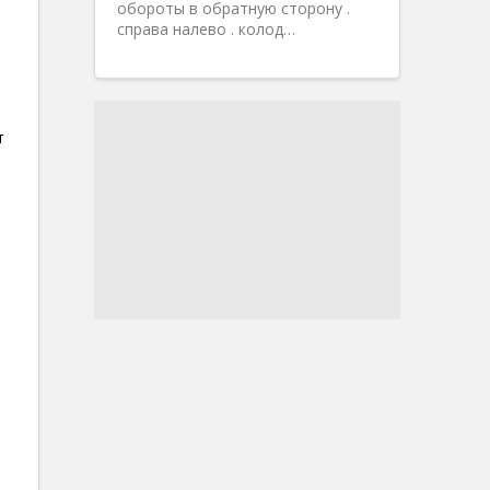
обороты в обратную сторону .
справа налево . колод…
т