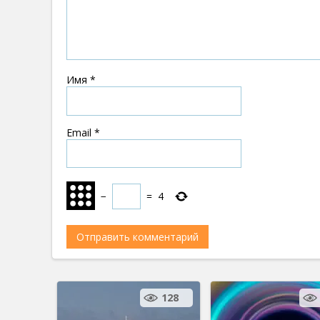
Имя
*
Email
*
−
=
4
128