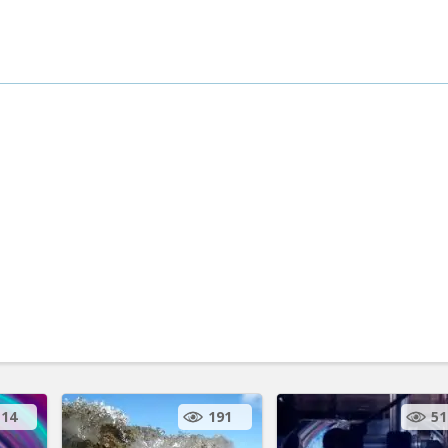
14
191
51