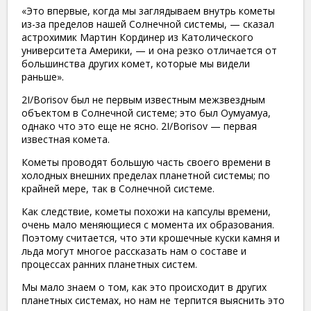
«Это впервые, когда мы заглядываем внутрь кометы
из-за пределов нашей Солнечной системы, — сказал
астрохимик Мартин Кординер из Католического
университета Америки, — и она резко отличается от
большинства других комет, которые мы видели
раньше».
2I/Borisov был не первым известным межзвездным
объектом в Солнечной системе; это был Оумуамуа,
однако что это еще не ясно. 2I/Borisov — первая
известная комета.
Кометы проводят большую часть своего времени в
холодных внешних пределах планетной системы; по
крайней мере, так в Солнечной системе.
Как следствие, кометы похожи на капсулы времени,
очень мало меняющиеся с момента их образования.
Поэтому считается, что эти крошечные куски камня и
льда могут многое рассказать нам о составе и
процессах ранних планетных систем.
Мы мало знаем о том, как это происходит в других
планетных системах, но нам не терпится выяснить это