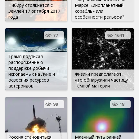
Нибиру столкнется с
Марсе: «инопланетный
Землей 17 октября 2017
корабль» или
года
особенности рельефа?
77
1641
Трамп подписал
распоряжение о
поддержке добычи
ископаемых на Луне и
Физики предполагают,
освоения ресурсов
что обнаружили частицу
астероидов
темной материи
99
18
Россия становиться
Млечный путь ранней