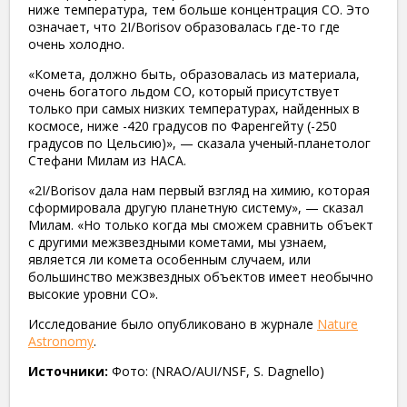
ниже температура, тем больше концентрация СО. Это
означает, что 2I/Borisov образовалась где-то где
очень холодно.
«Комета, должно быть, образовалась из материала,
очень богатого льдом CO, который присутствует
только при самых низких температурах, найденных в
космосе, ниже -420 градусов по Фаренгейту (-250
градусов по Цельсию)», — сказала ученый-планетолог
Стефани Милам из НАСА.
«2I/Borisov дала нам первый взгляд на химию, которая
сформировала другую планетную систему», — сказал
Милам. «Но только когда мы сможем сравнить объект
с другими межзвездными кометами, мы узнаем,
является ли комета особенным случаем, или
большинство межзвездных объектов имеет необычно
высокие уровни СО».
Исследование было опубликовано в журнале
Nature
Astronomy
.
Источники:
Фото: (NRAO/AUI/NSF, S. Dagnello)