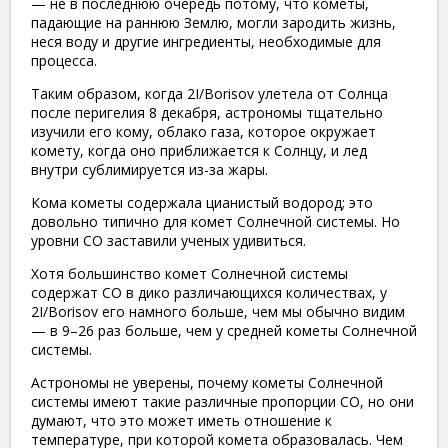
— не в последнюю очередь потому, что кометы,
падающие на раннюю Землю, могли зародить жизнь,
неся воду и другие ингредиенты, необходимые для
процесса.
Таким образом, когда 2I/Borisov улетела от Солнца
после перигелия 8 декабря, астрономы тщательно
изучили его кому, облако газа, которое окружает
комету, когда оно приближается к Солнцу, и лед
внутри сублимируется из-за жары.
Кома кометы содержала цианистый водород; это
довольно типично для комет Солнечной системы. Но
уровни CO заставили ученых удивиться.
Хотя большинство комет Солнечной системы
содержат СО в дико различающихся количествах, у
2I/Borisov его намного больше, чем мы обычно видим
— в 9–26 раз больше, чем у средней кометы Солнечной
системы.
Астрономы не уверены, почему кометы Солнечной
системы имеют такие различные пропорции СО, но они
думают, что это может иметь отношение к
температуре, при которой комета образовалась. Чем